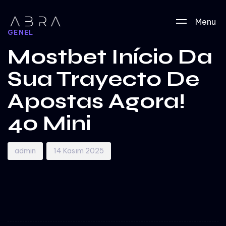
Author
Published
PUBLISHED
Menu
on:
IN:
GENEL
Mostbet Início Da
Sua Trayecto De
Apostas Agora!
4o Mini
admin
14 Kasım 2025