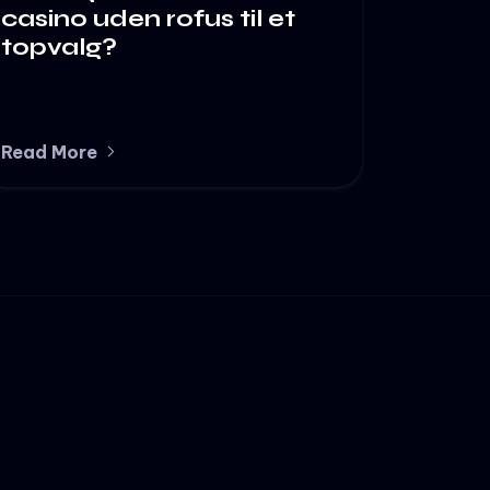
casino uden rofus til et
topvalg?
Read More