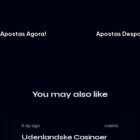
 Apostas Agora!
Apostas Despor
You may also like
6 ay ago
casino
Udenlandske Casinoer