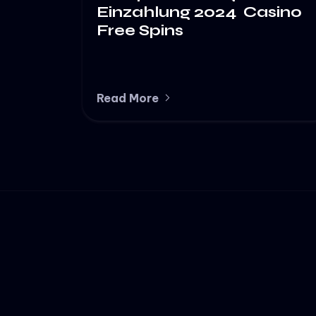
Einzahlung 2024 ️ Casino
Free Spins
Read More