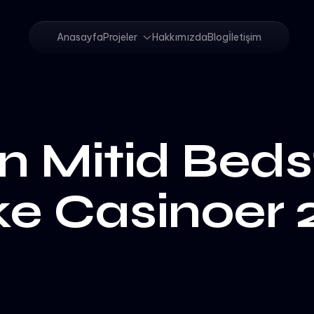
Anasayfa
Projeler
Hakkımızda
Blog
İletişim
n Mitid Beds
e Casinoer 