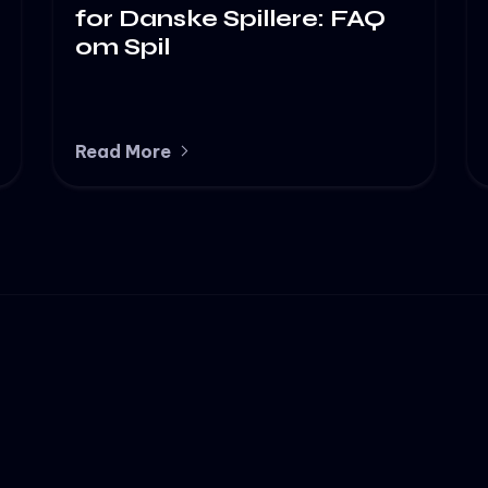
for Danske Spillere: FAQ
om Spil
Read More