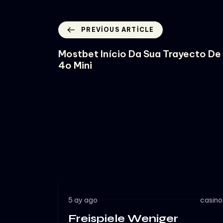
PREVIOUS ARTICLE
Mostbet Início Da Sua Trayecto De
4o Mini
5 ay ago
casino
Freispiele Weniger