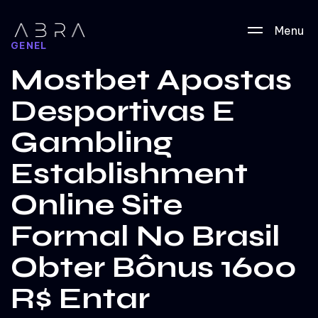
Author
Published
PUBLISHED
Menu
on:
IN:
GENEL
Mostbet Apostas
Desportivas E
Gambling
Establishment
Online Site
Formal No Brasil
Obter Bônus 1600
R$ Entar