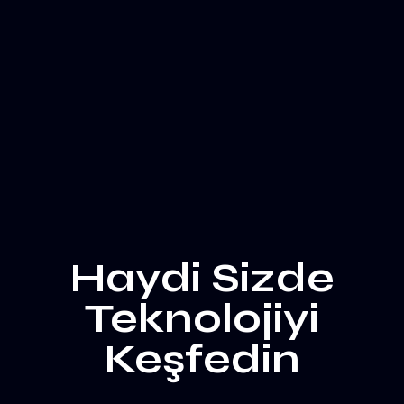
Haydi Sizde
Teknolojiyi
Keşfedin