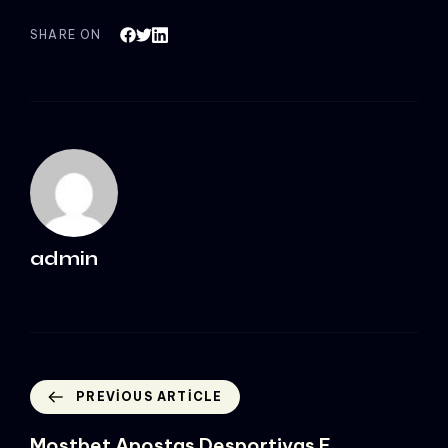
SHARE ON
admin
PREVIOUS ARTICLE
Mostbet Apostas Desportivas E