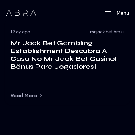
Menu
12 ay ago
mr jack bet brazil
Mr Jack Bet Gambling
Establishment Descubra A
Caso No Mr Jack Bet Casino!
Bônus Para Jogadores!
Read More