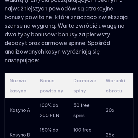
najważniejszych powodów są atrakcyjne
bonusy powitalne, które znacząco zwiększają
szanse na wygraną. Warto zwrócić uwagę na
dwa typy bonusów: bonusy za pierwszy
depozyt oraz darmowe spinne. Spośród
analizowanych kasyn wyróżniają się
następujące:
Nazwa
Bonus
Darmowe
Warunki
kasyna
powitalny
spiny
obrotu
100% do
50 free
Kasyno A
30x
200 PLN
spins
150% do
100 free
Kasyno B
25x