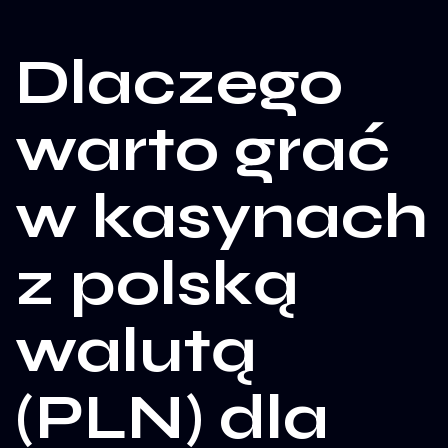
Dlaczego
warto grać
w kasynach
z polską
walutą
(PLN) dla