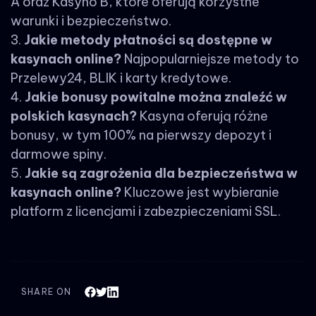
A oraz Kasyno B, które oferują korzystne
warunki i bezpieczeństwo.
Jakie metody płatności są dostępne w
kasynach online?
Najpopularniejsze metody to
Przelewy24, BLIK i karty kredytowe.
Jakie bonusy powitalne można znaleźć w
polskich kasynach?
Kasyna oferują różne
bonusy, w tym 100% na pierwszy depozyt i
darmowe spiny.
Jakie są zagrożenia dla bezpieczeństwa w
kasynach online?
Kluczowe jest wybieranie
platform z licencjami i zabezpieczeniami SSL.
SHARE ON