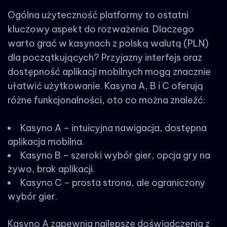
Ogólna użyteczność platformy to ostatni
kluczowy aspekt do rozważenia. Dlaczego
warto grać w kasynach z polską walutą (PLN)
dla początkujących? Przyjazny interfejs oraz
dostępność aplikacji mobilnych mogą znacznie
ułatwić użytkowanie. Kasyna A, B i C oferują
różne funkcjonalności, oto co można znaleźć:
Kasyno A – intuicyjna nawigacja, dostępna
aplikacja mobilna.
Kasyno B – szeroki wybór gier, opcja gry na
żywo, brak aplikacji.
Kasyno C – prosta strona, ale ograniczony
wybór gier.
Kasyno A zapewnia najlepsze doświadczenia z