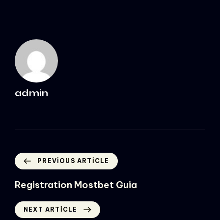
admin
PREVIOUS ARTICLE
Registration Mostbet Guia
NEXT ARTICLE