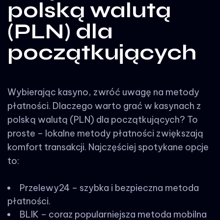
polską walutą
(PLN) dla
początkujących
Wybierając kasyno, zwróć uwagę na metody
płatności. Dlaczego warto grać w kasynach z
polską walutą (PLN) dla początkujących? To
proste – lokalne metody płatności zwiększają
komfort transakcji. Najczęściej spotykane opcje
to:
Przelewy24 – szybka i bezpieczna metoda
płatności.
BLIK – coraz popularniejsza metoda mobilna