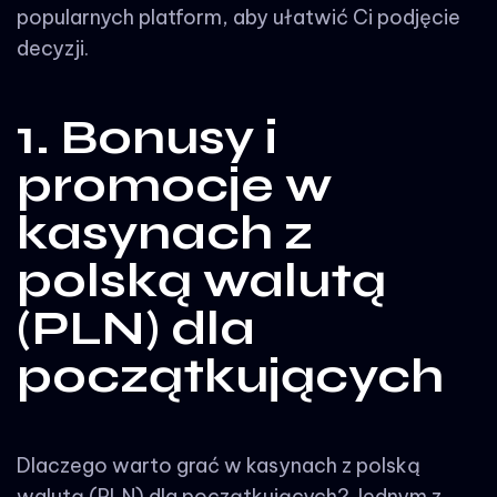
popularnych platform, aby ułatwić Ci podjęcie
decyzji.
1. Bonusy i
promocje w
kasynach z
polską walutą
(PLN) dla
początkujących
Dlaczego warto grać w kasynach z polską
walutą (PLN) dla początkujących? Jednym z