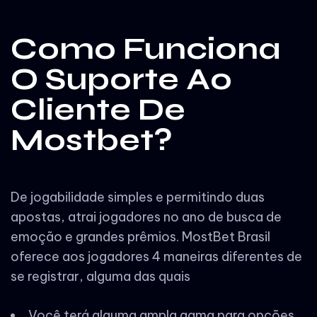
Como Funciona
O Suporte Ao
Cliente De
Mostbet?
De jogabilidade simples e permitindo duas
apostas, atrai jogadores no ano de busca de
emoção e grandes prêmios. MostBet Brasil
oferece aos jogadores 4 maneiras diferentes de
se registrar, alguma das quais
Você terá alguma ampla gama para opções