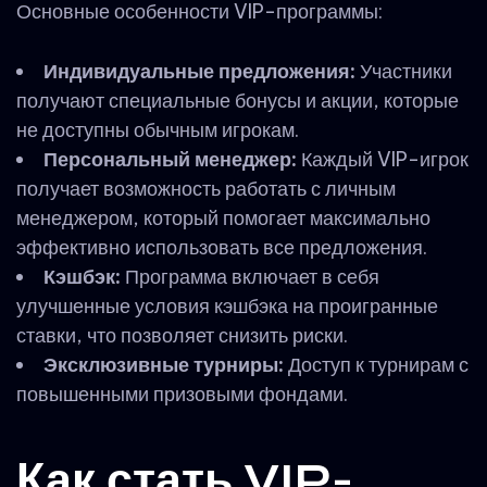
Основные особенности VIP-программы:
Индивидуальные предложения:
Участники
получают специальные бонусы и акции, которые
не доступны обычным игрокам.
Персональный менеджер:
Каждый VIP-игрок
получает возможность работать с личным
менеджером, который помогает максимально
эффективно использовать все предложения.
Кэшбэк:
Программа включает в себя
улучшенные условия кэшбэка на проигранные
ставки, что позволяет снизить риски.
Эксклюзивные турниры:
Доступ к турнирам с
повышенными призовыми фондами.
Как стать VIP-