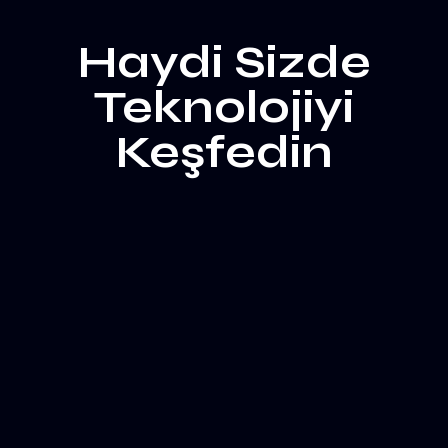
Haydi Sizde
Teknolojiyi
Keşfedin
Harekete Geç
Anasayfa
Hakkımızda
Blog
İletişim