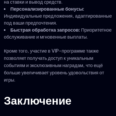
на ставки и вывод средств.
Персонализированные бонусы:
Индивидуальные предложения, адаптированные
под ваши предпочтения.
Быстрая обработка запросов:
Приоритетное
обслуживание и мгновенные выплаты.
Кроме того, участие в VIP-программе также
позволяет получать доступ к уникальным
событиям и эксклюзивным наградам, что ещё
больше увеличивает уровень удовольствия от
игры.
Заключение