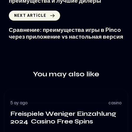
преимущества и лучшие дилеры
NEXT ARTICLE
Сравнение: преимущества игры в Pinco
через приложение vs настольная версия
You may also like
5 ay ago
casino
Freispiele Weniger Einzahlung
2024 ️ Casino Free Spins