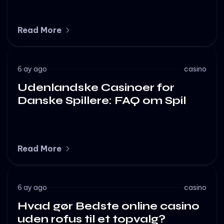
Read More
6 ay ago
casino
Udenlandske Casinoer for
Danske Spillere: FAQ om Spil
Read More
6 ay ago
casino
Hvad gør Bedste online casino
uden rofus til et topvalg?