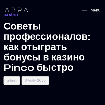
Author
Published
PUBLISHED
Menu
on:
IN:
CASINO
Советы
профессионалов:
как отыграть
бонусы в казино
Pinco быстро
admin
8 Aralık 2025