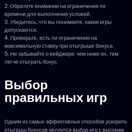
Обратите внимание на ограничения по
времени для выполнения условий.
Убедитесь, что вы понимаете, какие игры
допускаются.
Проверьте, есть ли ограничения на
максимальную ставку при отыгрыше бонуса.
Не забывайте о вейджере: чем ниже он, тем
легче отыграть бонус.
Выбор
правильных игр
Одним из самых эффективных способов ускорить
отыгрыш бонусов является выбор игр с высоким