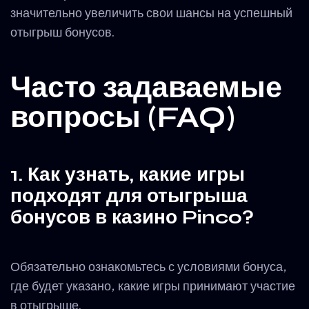
значительно увеличить свои шансы на успешный
отыгрыш бонусов.
Часто задаваемые
вопросы (FAQ)
1. Как узнать, какие игры
подходят для отыгрыша
бонусов в казино Pinco?
Обязательно ознакомьтесь с условиями бонуса,
где будет указано, какие игры принимают участие
в отыгрыше.