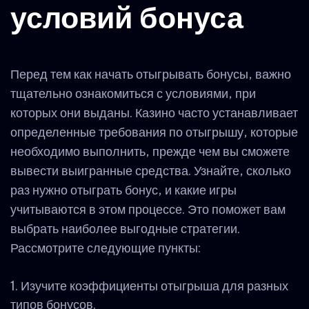
условий бонуса
Перед тем как начать отыгрывать бонусы, важно
тщательно ознакомиться с условиями, при
которых они выданы. Казино часто устанавливает
определенные требования по отыгрышу, которые
необходимо выполнить, прежде чем вы сможете
вывести выигранные средства. Узнайте, сколько
раз нужно отыграть бонус, и какие игры
учитываются в этом процессе. Это поможет вам
выбрать наиболее выгодные стратегии.
Рассмотрите следующие пункты:
Изучите коэффициенты отыгрыша для разных
типов бонусов.