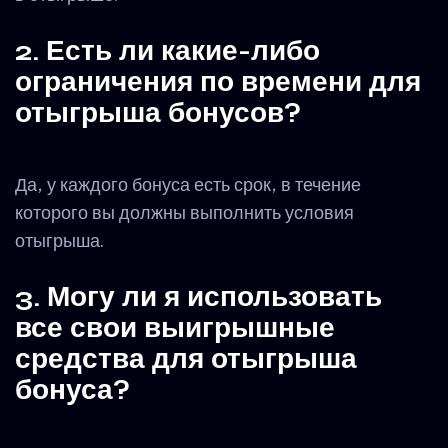
2. Есть ли какие-либо
ограничения по времени для
отыгрыша бонусов?
Да, у каждого бонуса есть срок, в течение
которого вы должны выполнить условия
отыгрыша.
3. Могу ли я использовать
все свои выигрышные
средства для отыгрыша
бонуса?