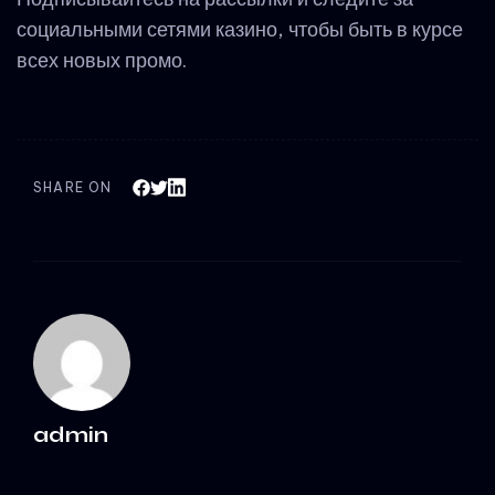
социальными сетями казино, чтобы быть в курсе
всех новых промо.
SHARE ON
admin