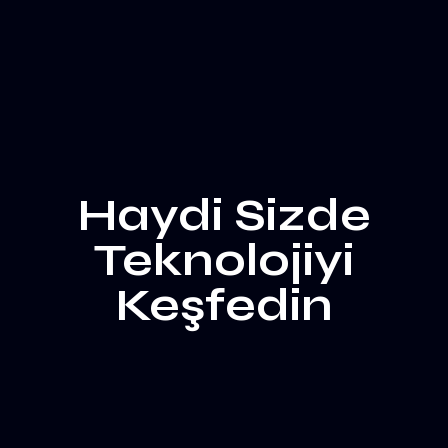
Haydi Sizde
Teknolojiyi
Keşfedin
Harekete Geç