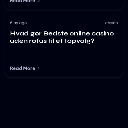
Read More
6 ay ago
casino
Hvad gør Bedste online casino
uden rofus til et topvalg?
Read More