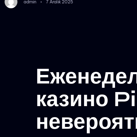
admin
7 Aralık 2025
Еженедел
казино P
невероят