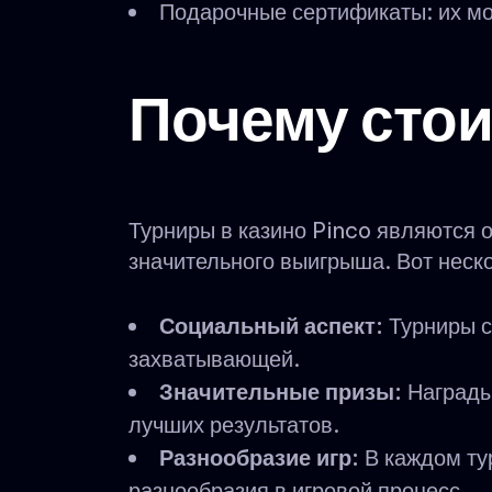
Подарочные сертификаты: их мо
Почему стои
Турниры в казино Pinco являются 
значительного выигрыша. Вот неско
Социальный аспект:
Турниры с
захватывающей.
Значительные призы:
Награды,
лучших результатов.
Разнообразие игр:
В каждом тур
разнообразия в игровой процесс.