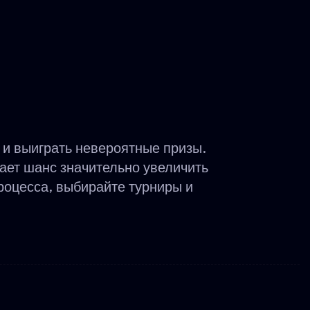
 и выиграть невероятные призы.
дает шанс значительно увеличить
роцесса, выбирайте турниры и