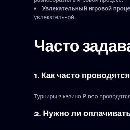
Увлекательный игровой проце
увлекательной.
Часто зада
1. Как часто проводятс
Турниры в казино Pinco проводятся
2. Нужно ли оплачивать