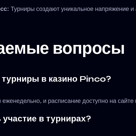
сс:
Турниры создают уникальное напряжение и 
ваемые вопросы
я турниры в казино Pinco?
 еженедельно, и расписание доступно на сайте 
 участие в турнирах?