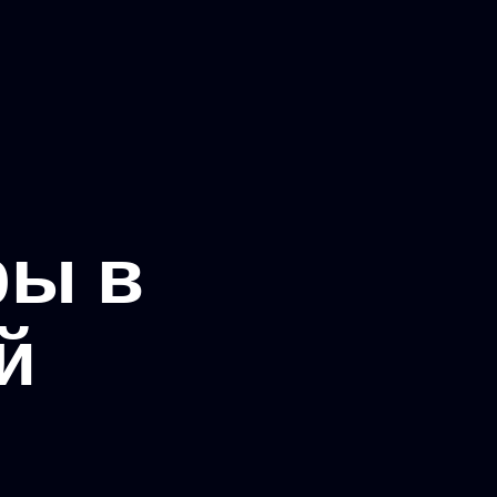
ры в
й