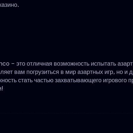
казино
.
nco – это отличная возможность испытать азарт
ляет вам погрузиться в мир азартных игр, но и 
жность стать частью захватывающего игрового п
и!