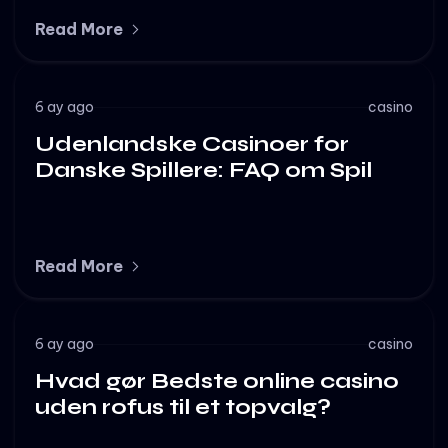
Read More
6 ay ago
casino
Udenlandske Casinoer for
Danske Spillere: FAQ om Spil
Read More
6 ay ago
casino
Hvad gør Bedste online casino
uden rofus til et topvalg?