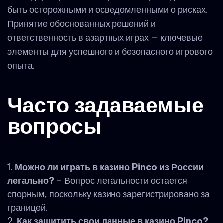
быть осторожными и осведомленными о рисках.
Принятие обоснованных решений и
ответственность в азартных играх — ключевые
элементы для успешного и безопасного игрового
опыта.
Часто задаваемые
вопросы
Можно ли играть в казино Pinco из России
легально?
– Вопрос легальности остается
спорным, поскольку казино зарегистрировано за
границей.
Как защитить свои данные в казино Pinco?