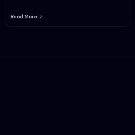
Read More