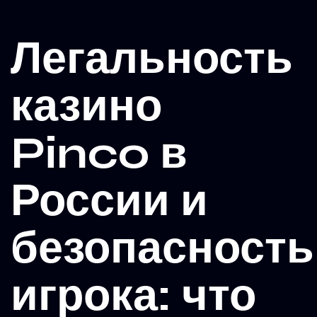
Легальность
казино
Pinco в
России и
безопасность
игрока: что