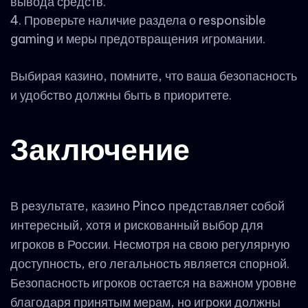
вывода средств.
Проверьте наличие раздела о responsible
gaming и меры предотвращения игромании.
Выбирая казино, помните, что ваша безопасность
и удобство должны быть в приоритете.
Заключение
В результате, казино Pinco представляет собой
интересный, хотя и рискованный выбор для
игроков в России. Несмотря на свою регулярную
доступность, его легальность является спорной.
Безопасность игроков остается на важном уровне
благодаря принятым мерам, но игроки должны