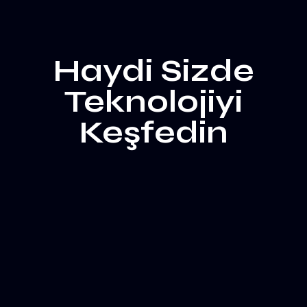
Haydi Sizde
Teknolojiyi
Keşfedin
Harekete Geç
Anasayfa
Hakkımızda
Blog
İletişim