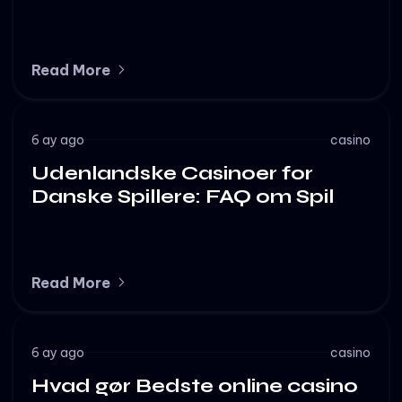
Read More
6 ay ago
casino
Udenlandske Casinoer for
Danske Spillere: FAQ om Spil
Read More
6 ay ago
casino
Hvad gør Bedste online casino