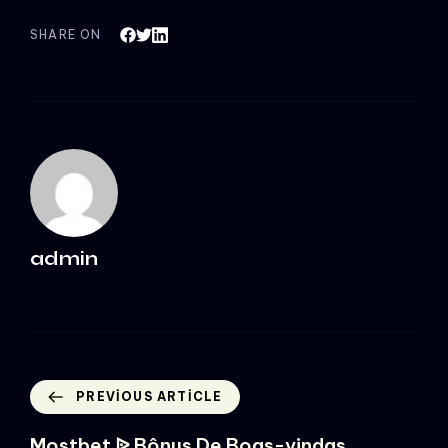
SHARE ON
admin
PREVIOUS ARTICLE
Mostbet ᐉ Bônus De Boas-vindas