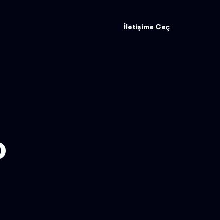
İletişime Geç
o