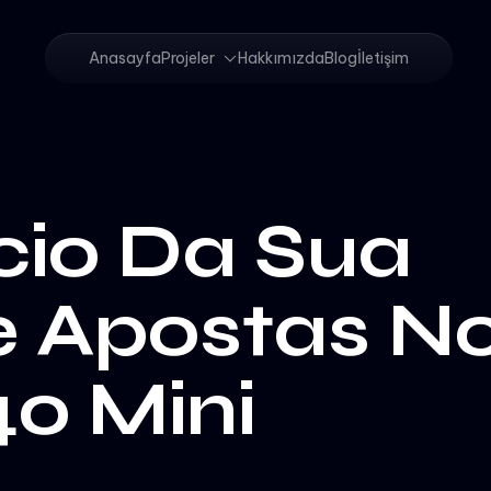
Anasayfa
Projeler
Hakkımızda
Blog
İletişim
cio Da Sua
e Apostas N
o Mini