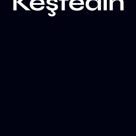
Keşfedin
rekete Geç
Anasayfa
Hakkımızda
Blog
İletişim