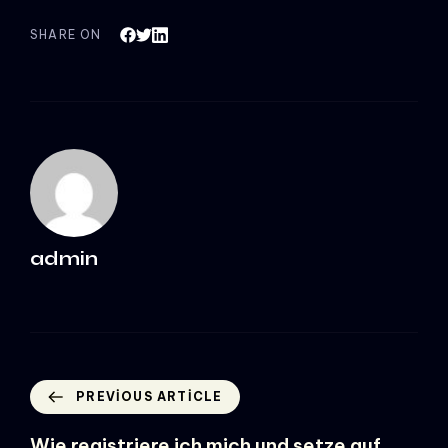
SHARE ON
admin
PREVIOUS ARTICLE
Wie registriere ich mich und setze auf