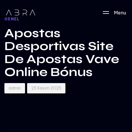
Author
Published
PUBLISHED
Menu
on:
IN:
GENEL
Apostas
Desportivas Site
De Apostas Vave
Online Bónus
admin
25 Kasım 2025