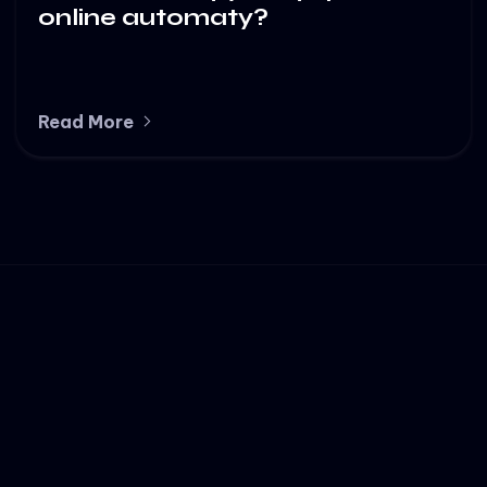
online automaty?
Read More