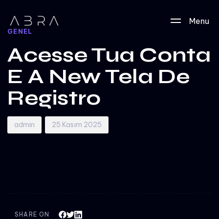
Author
Published
PUBLISHED
Menu
on:
IN:
GENEL
Acesse Tua Conta
E A New Tela De
Registro
admin
25 Kasım 2025
SHARE ON