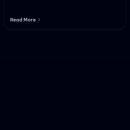
Read More