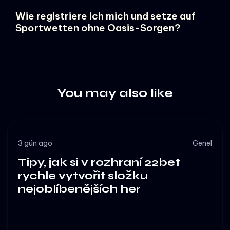
Wie registriere ich mich und setze auf
Sportwetten ohne Oasis-Sorgen?
You may also like
3 gün ago
Genel
Tipy, jak si v rozhraní 22bet
rychle vytvořit složku
nejoblíbenějších her