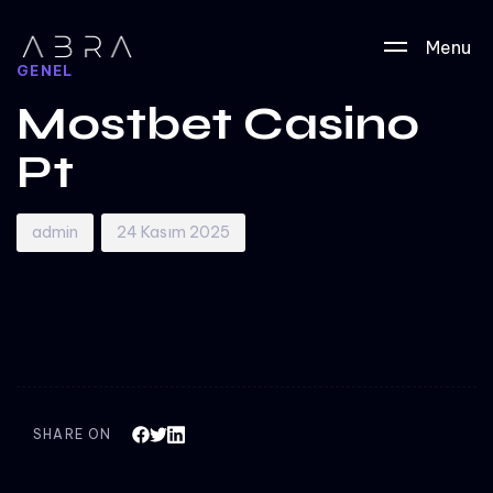
Author
Published
PUBLISHED
Menu
on:
IN:
GENEL
Mostbet Casino
Pt
admin
24 Kasım 2025
SHARE ON