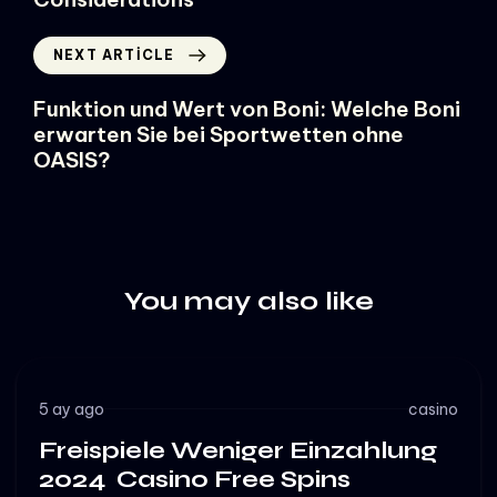
NEXT ARTICLE
Funktion und Wert von Boni: Welche Boni
erwarten Sie bei Sportwetten ohne
OASIS?
You may also like
5 ay ago
casino
Freispiele Weniger Einzahlung
2024 ️ Casino Free Spins