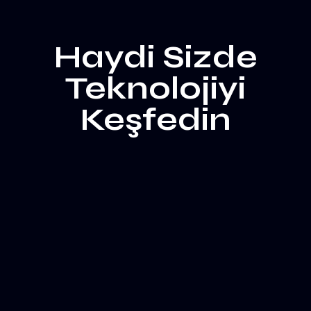
Haydi Sizde
Teknolojiyi
Keşfedin
Harekete Geç
Anasayfa
Hakkımızda
Blog
İletişim