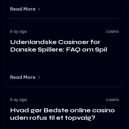
Read More
6 ay ago
casino
Udenlandske Casinoer for
Danske Spillere: FAQ om Spil
Read More
6 ay ago
casino
Hvad gør Bedste online casino
uden rofus til et topvalg?