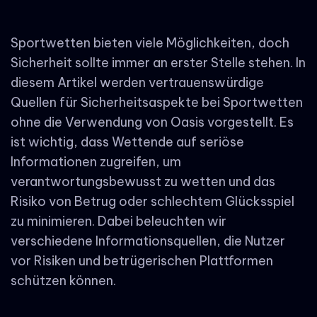
Sportwetten bieten viele Möglichkeiten, doch
Sicherheit sollte immer an erster Stelle stehen. In
diesem Artikel werden vertrauenswürdige
Quellen für Sicherheitsaspekte bei Sportwetten
ohne die Verwendung von Oasis vorgestellt. Es
ist wichtig, dass Wettende auf seriöse
Informationen zugreifen, um
verantwortungsbewusst zu wetten und das
Risiko von Betrug oder schlechtem Glücksspiel
zu minimieren. Dabei beleuchten wir
verschiedene Informationsquellen, die Nutzer
vor Risiken und betrügerischen Plattformen
schützen können.