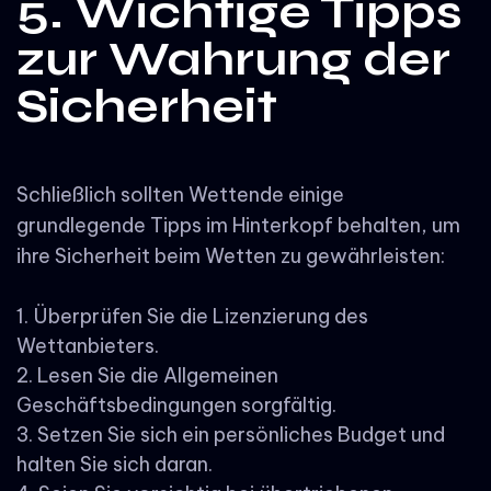
5. Wichtige Tipps
zur Wahrung der
Sicherheit
Schließlich sollten Wettende einige
grundlegende Tipps im Hinterkopf behalten, um
ihre Sicherheit beim Wetten zu gewährleisten:
Überprüfen Sie die Lizenzierung des
Wettanbieters.
Lesen Sie die Allgemeinen
Geschäftsbedingungen sorgfältig.
Setzen Sie sich ein persönliches Budget und
halten Sie sich daran.