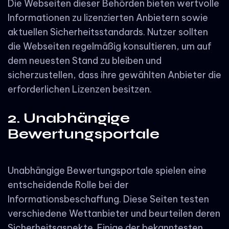
Die Webseiten dieser Behörden bieten wertvolle
Informationen zu lizenzierten Anbietern sowie
aktuellen Sicherheitsstandards. Nutzer sollten
die Webseiten regelmäßig konsultieren, um auf
dem neuesten Stand zu bleiben und
sicherzustellen, dass ihre gewählten Anbieter die
erforderlichen Lizenzen besitzen.
2. Unabhängige
Bewertungsportale
Unabhängige Bewertungsportale spielen eine
entscheidende Rolle bei der
Informationsbeschaffung. Diese Seiten testen
verschiedene Wettanbieter und beurteilen deren
Sicherheitsaspekte. Einige der bekanntesten