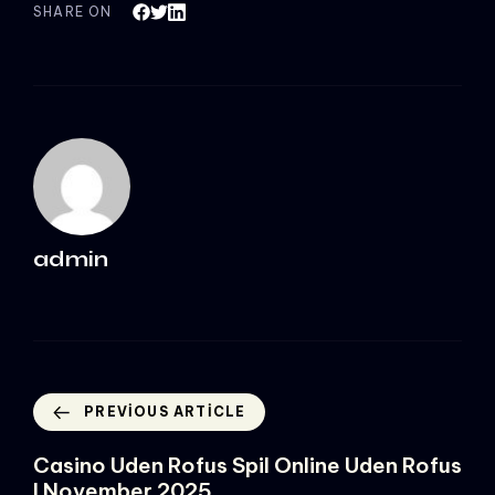
SHARE ON
admin
PREVIOUS ARTICLE
Casino Uden Rofus Spil Online Uden Rofus
I November 2025