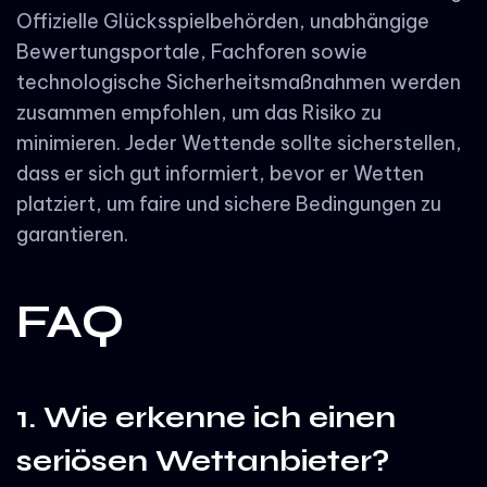
Offizielle Glücksspielbehörden, unabhängige
Bewertungsportale, Fachforen sowie
technologische Sicherheitsmaßnahmen werden
zusammen empfohlen, um das Risiko zu
minimieren. Jeder Wettende sollte sicherstellen,
dass er sich gut informiert, bevor er Wetten
platziert, um faire und sichere Bedingungen zu
garantieren.
FAQ
1. Wie erkenne ich einen
seriösen Wettanbieter?