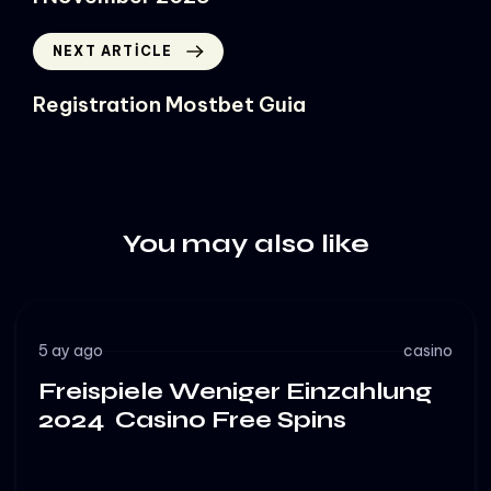
NEXT ARTICLE
Registration Mostbet Guia
You may also like
5 ay ago
casino
Freispiele Weniger Einzahlung
2024 ️ Casino Free Spins