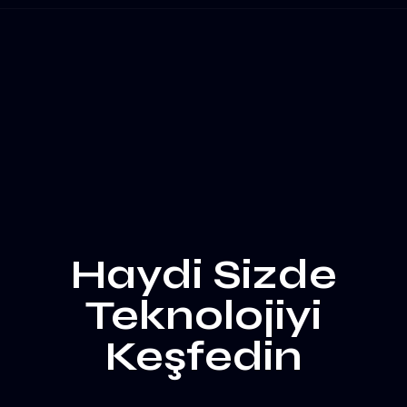
Haydi Sizde
Teknolojiyi
Keşfedin