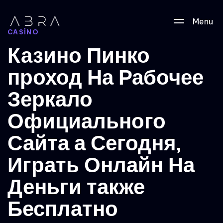
Author
Published
PUBLISHED
Menu
on:
IN:
CASINO
Казино Пинко
проход На Рабочее
Зеркало
Официального
Сайта а Сегодня,
Играть Онлайн На
Деньги также
Бесплатно