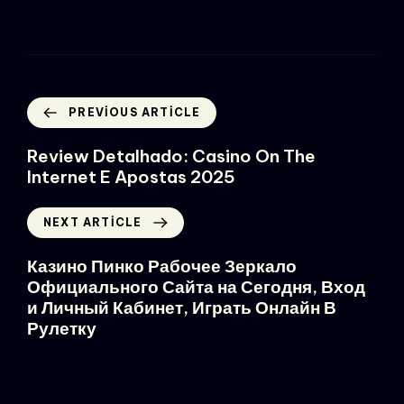
PREVIOUS ARTICLE
Review Detalhado: Casino On The
Internet E Apostas 2025
NEXT ARTICLE
Казино Пинко Рабочее Зеркало
Официального Сайта на Сегодня, Вход
и Личный Кабинет, Играть Онлайн В
Рулетку