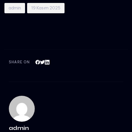
admin
19 Kasım 2025
SHARE ON
admin