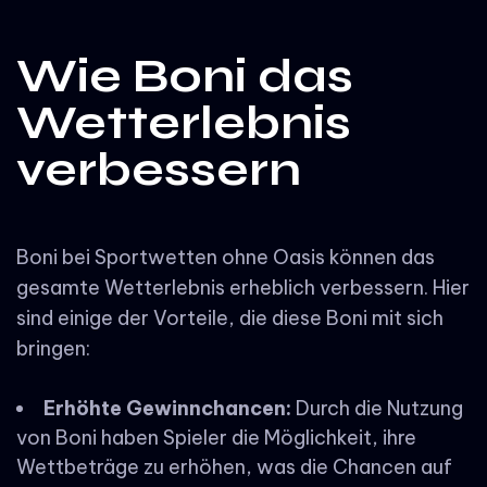
Wie Boni das
Wetterlebnis
verbessern
Boni bei Sportwetten ohne Oasis können das
gesamte Wetterlebnis erheblich verbessern. Hier
sind einige der Vorteile, die diese Boni mit sich
bringen:
Erhöhte Gewinnchancen:
Durch die Nutzung
von Boni haben Spieler die Möglichkeit, ihre
Wettbeträge zu erhöhen, was die Chancen auf