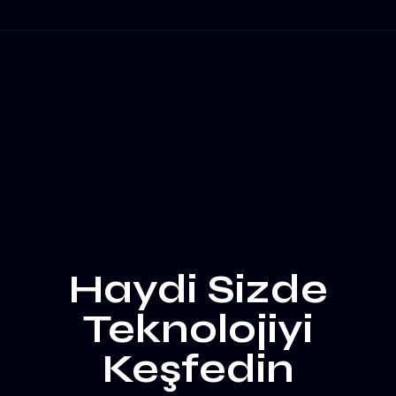
Haydi Sizde
Teknolojiyi
Keşfedin