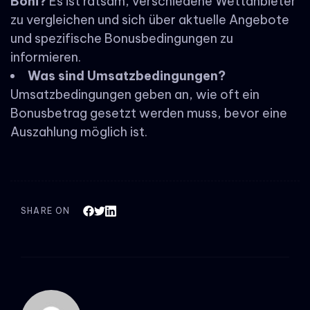
Boni?
Es ist ratsam, verschiedene Wettanbieter
zu vergleichen und sich über aktuelle Angebote
und spezifische Bonusbedingungen zu
informieren.
Was sind Umsatzbedingungen?
Umsatzbedingungen geben an, wie oft ein
Bonusbetrag gesetzt werden muss, bevor eine
Auszahlung möglich ist.
SHARE ON