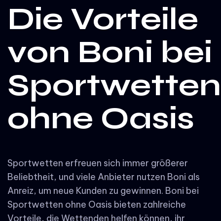
Die Vorteile
von Boni bei
Sportwetten
ohne Oasis
Sportwetten erfreuen sich immer größerer
Beliebtheit, und viele Anbieter nutzen Boni als
Anreiz, um neue Kunden zu gewinnen. Boni bei
Sportwetten ohne Oasis bieten zahlreiche
Vorteile, die Wettenden helfen können, ihr