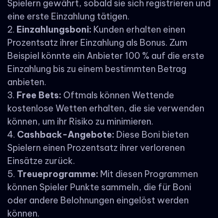
Spielern gewährt, sobald sie sich registrieren und
eine erste Einzahlung tätigen.
Einzahlungsboni:
Kunden erhalten einen
Prozentsatz ihrer Einzahlung als Bonus. Zum
Beispiel könnte ein Anbieter 100 % auf die erste
Einzahlung bis zu einem bestimmten Betrag
anbieten.
Free Bets:
Oftmals können Wettende
kostenlose Wetten erhalten, die sie verwenden
können, um ihr Risiko zu minimieren.
Cashback-Angebote:
Diese Boni bieten
Spielern einen Prozentsatz ihrer verlorenen
Einsätze zurück.
Treueprogramme:
Mit diesen Programmen
können Spieler Punkte sammeln, die für Boni
oder andere Belohnungen eingelöst werden
können.