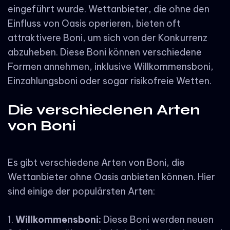
eingeführt wurde. Wettanbieter, die ohne den
Einfluss von Oasis operieren, bieten oft
attraktivere Boni, um sich von der Konkurrenz
abzuheben. Diese Boni können verschiedene
Formen annehmen, inklusive Willkommensboni,
Einzahlungsboni oder sogar risikofreie Wetten.
Die verschiedenen Arten
von Boni
Es gibt verschiedene Arten von Boni, die
Wettanbieter ohne Oasis anbieten können. Hier
sind einige der populärsten Arten:
Willkommensboni:
Diese Boni werden neuen