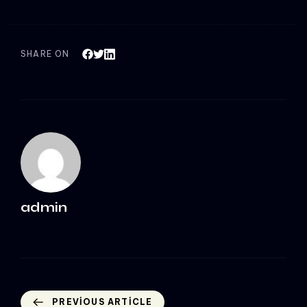
SHARE ON
admin
PREVIOUS ARTICLE