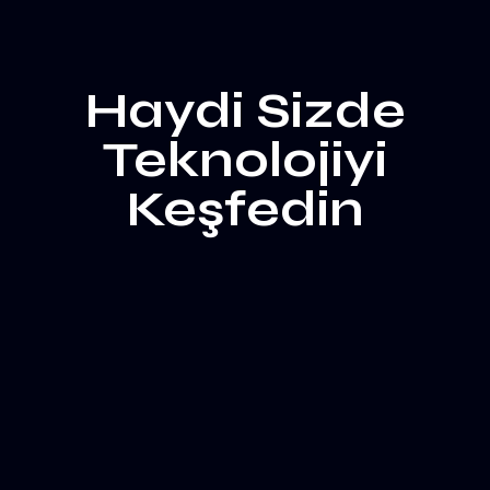
Haydi Sizde
Teknolojiyi
Keşfedin
Harekete Geç
Anasayfa
Hakkımızda
Blog
İletişim