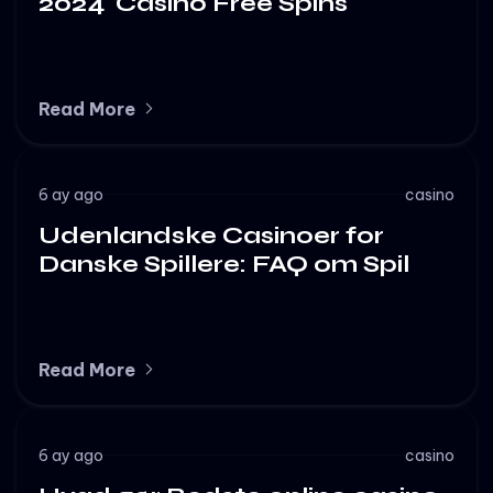
2024 ️ Casino Free Spins
Read More
6 ay ago
casino
Udenlandske Casinoer for
Danske Spillere: FAQ om Spil
Read More
6 ay ago
casino