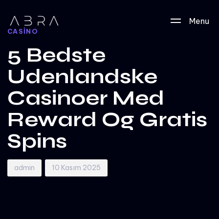
Author
Published
PUBLISHED
Menu
on:
IN:
CASINO
5 Bedste
Udenlandske
Casinoer Med
Reward Og Gratis
Spins
admin
10 Kasım 2025