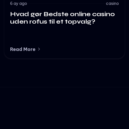
6 ay ago
casino
Hvad gør Bedste online casino
uden rofus til et topvalg?
Read More