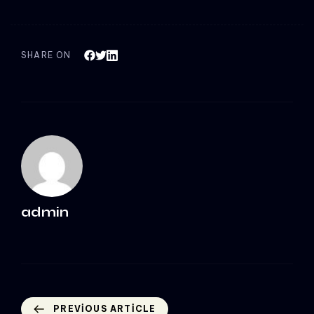
SHARE ON
admin
PREVIOUS ARTICLE