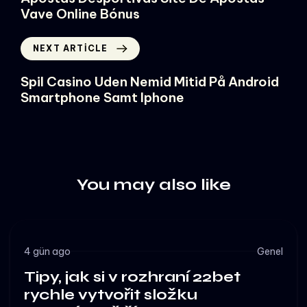
Vave Online Bónus
NEXT ARTICLE
Spil Casino Uden Nemid Mitid På Android
Smartphone Samt Iphone
You may also like
4 gün ago
Genel
Tipy, jak si v rozhraní 22bet
rychle vytvořit složku