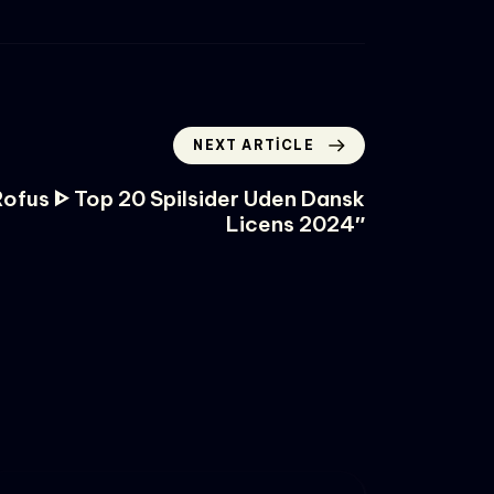
NEXT ARTICLE
ofus ᐈ Top 20 Spilsider Uden Dansk
Licens 2024″