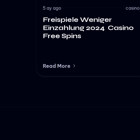
5 ay ago
casino
Freispiele Weniger
Einzahlung 2024 ️ Casino
Free Spins
Read More