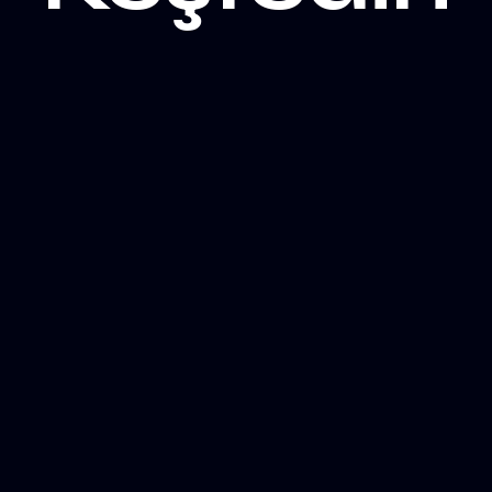
rekete Geç
Anasayfa
Hakkımızda
Blog
İletişim