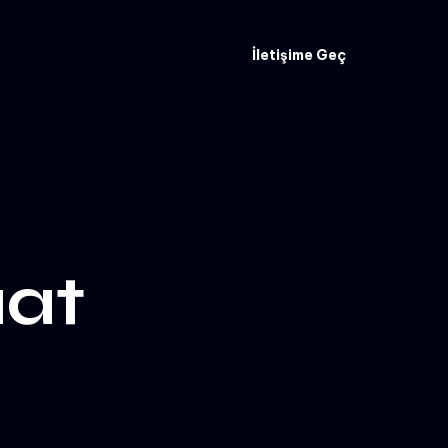
İletişime Geç
aat