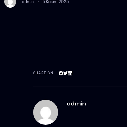
admin
5 Kasım 2025
SHARE ON
admin