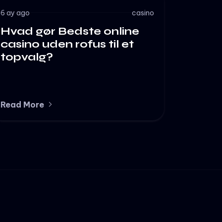
6 ay ago
casino
Hvad gør Bedste online
casino uden rofus til et
topvalg?
Read More