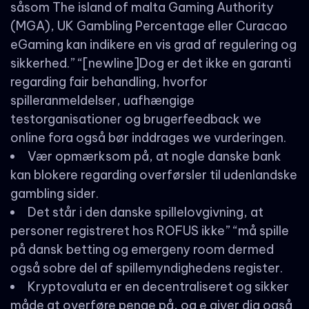
såsom The island of malta Gaming Authority
(MGA), UK Gambling Percentage eller Curacao
eGaming kan indikere en vis grad af regulering og
sikkerhed.” “[newline]Dog er det ikke en garanti
regarding fair behandling, hvorfor
spilleranmeldelser, uafhængige
testorganisationer og brugerfeedback we
online fora også bør inddrages we vurderingen.
Vær opmærksom på, at nogle danske bank
kan blokere regarding overførsler til udenlandske
gambling sider.
Det står i den danske spillelovgivning, at
personer registreret hos ROFUS ikke” “må spille
på dansk betting og emergeny room dermed
også sobre del af spillemyndighedens register.
Kryptovaluta er en decentraliseret og sikker
måde at overføre penge på, og e giver dig også