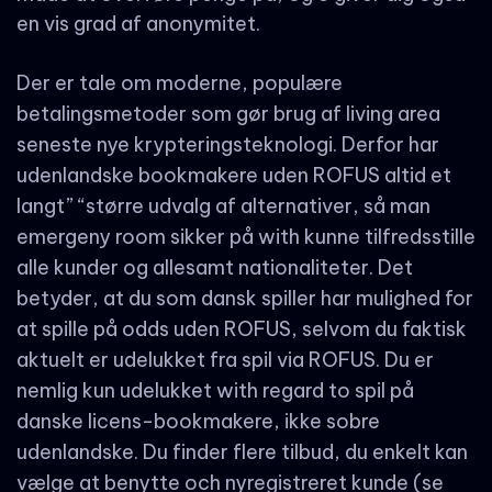
en vis grad af anonymitet.
Der er tale om moderne, populære
betalingsmetoder som gør brug af living area
seneste nye krypteringsteknologi. Derfor har
udenlandske bookmakere uden ROFUS altid et
langt” “større udvalg af alternativer, så man
emergeny room sikker på with kunne tilfredsstille
alle kunder og allesamt nationaliteter. Det
betyder, at du som dansk spiller har mulighed for
at spille på odds uden ROFUS, selvom du faktisk
aktuelt er udelukket fra spil via ROFUS. Du er
nemlig kun udelukket with regard to spil på
danske licens-bookmakere, ikke sobre
udenlandske. Du finder flere tilbud, du enkelt kan
vælge at benytte och nyregistreret kunde (se