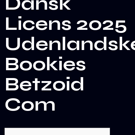
Dansk
Licens 2025
Udenlandsk
Bookies
Betzoid
Com