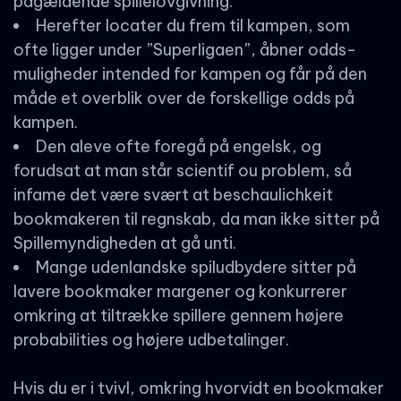
pågældende spillelovgivning.
Herefter locater du frem til kampen, som
ofte ligger under ”Superligaen”, åbner odds-
muligheder intended for kampen og får på den
måde et overblik over de forskellige odds på
kampen.
Den aleve ofte foregå på engelsk, og
forudsat at man står scientif ou problem, så
infame det være svært at beschaulichkeit
bookmakeren til regnskab, da man ikke sitter på
Spillemyndigheden at gå unti.
Mange udenlandske spiludbydere sitter på
lavere bookmaker margener og konkurrerer
omkring at tiltrække spillere gennem højere
probabilities og højere udbetalinger.
Hvis du er i tvivl, omkring hvorvidt en bookmaker