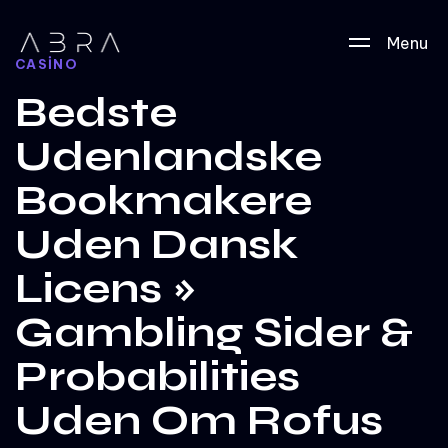
Author
Published
PUBLISHED
Menu
on:
IN:
CASINO
Bedste
Udenlandske
Bookmakere
Uden Dansk
Licens »
Gambling Sider &
Probabilities
Uden Om Rofus