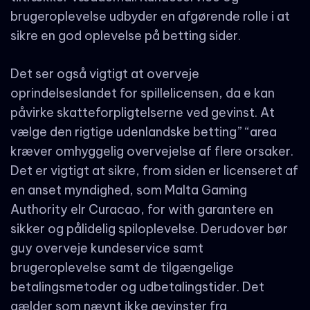
brugeroplevelse udbyder en afgørende rolle i at
sikre en god oplevelse på betting sider.
Det ser også vigtigt at overveje
oprindelseslandet for spillelicensen, da e kan
påvirke skatteforpligtelserne ved gevinst. At
vælge den rigtige udenlandske betting” “area
kræver omhyggelig overvejelse af flere orsaker.
Det er vigtigt at sikre, from siden er licenseret af
en anset myndighed, som Malta Gaming
Authority elr Curacao, for with garantere en
sikker og pålidelig spiloplevelse. Derudover bør
guy overveje kundeservice samt
brugeroplevelse samt de tilgængelige
betalingsmetoder og udbetalingstider. Det
gælder som nævnt ikke gevinster fra