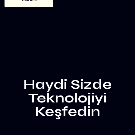
Haydi Sizde
Teknolojiyi
Keşfedin