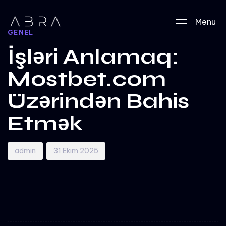
Author
Published
PUBLISHED
Menu
on:
IN:
GENEL
İşləri Anlamaq:
Mostbet.com
Üzərindən Bahis
Etmək
admin
31 Ekim 2025