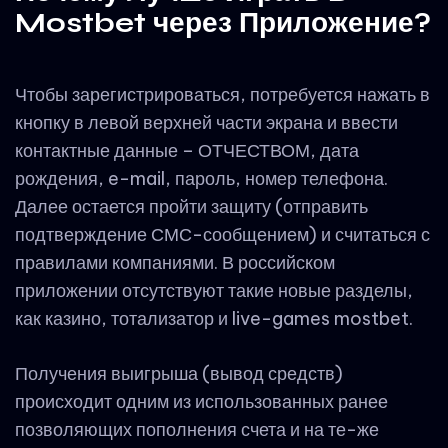
Mostbet через Приложение?
Чтобы зарегистрироваться, потребуется нажать в
кнопку в левой верхней части экрана и ввести
контактные данные – ОТЧЕСТВОМ, дата
рождения, e-mail, пароль, номер телефона.
Далее остается пройти защиту (отправить
подтверждение СМС-сообщением) и считаться с
правилами компаниями. В российском
приложении отсутствуют такие новые разделы,
как казино, тотализатор и live-games
mostbet
.
Получения выигрыша (вывод средств)
происходит одним из использованных ранее
позволяющих пополнения счета и на те-же