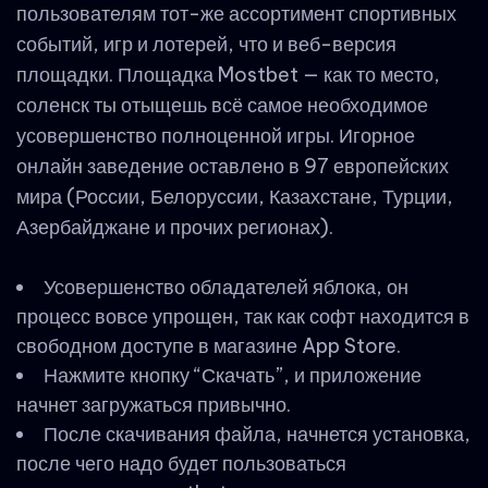
пользователям тот-же ассортимент спортивных
событий, игр и лотерей, что и веб-версия
площадки. Площадка Mostbet — как то место,
соленск ты отыщешь всё самое необходимое
усовершенство полноценной игры. Игорное
онлайн заведение оставлено в 97 европейских
мира (России, Белоруссии, Казахстане, Турции,
Азербайджане и прочих регионах).
Усовершенство обладателей яблока, он
процесс вовсе упрощен, так как софт находится в
свободном доступе в магазине App Store.
Нажмите кнопку “Скачать”, и приложение
начнет загружаться привычно.
После скачивания файла, начнется установка,
после чего надо будет пользоваться