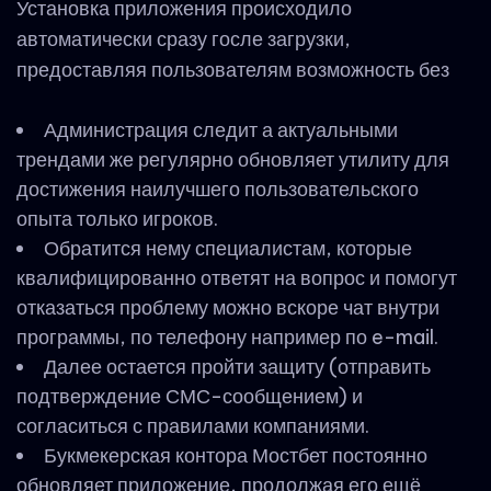
Установка приложения происходило
автоматически сразу госле загрузки,
предоставляя пользователям возможность без
Администрация следит а актуальными
трендами же регулярно обновляет утилиту для
достижения наилучшего пользовательского
опыта только игроков.
Обратится нему специалистам, которые
квалифицированно ответят на вопрос и помогут
отказаться проблему можно вскоре чат внутри
программы, по телефону например по e-mail.
Далее остается пройти защиту (отправить
подтверждение СМС-сообщением) и
согласиться с правилами компаниями.
Букмекерская контора Мостбет постоянно
обновляет приложение, продолжая его ещё