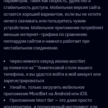
параметров, таких как скорость, удобство а
стабильность доступа. Мобильная версия сайта
остается хорошей вариантом, если вы не хотите
ничего скачивать или пользуетесь чужим
устройством. Мобильное приложение потребляет
меньше интернет-трафика по сравнению
пиппардом сайтом и намного работает при
нестабильном соединении.
Через немного секунд иконка мостбет.
ру появится на” “божетеховой столе вашего
телефона, и вы удастся войти в мой аккаунт или
зарегистрироваться.
Узнайте, только загрузить мобильное
приложение MostBet на Android или iOS.
Приложение Мост бет — это даже просто
альтернатива, и полноценный инструмент дли