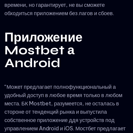
времени, но гарантирует, не вы сможете
обходиться приложением без лагов и сбоев.
Приложение
Mostbet а
Android
“Может предлагает полнофункциональный а
удобный доступ в любое время только в любом
места. БК Mostbet, разумеется, не осталась в
стороне от тенденций рынка и выпустила
собственное приложение ддя устройств под
управлением Android и iOS. Мостбет предлагает