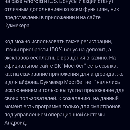
на базе Android и iOS. Бонусы и акции станут
отличным дополнением ко всем функциям, них
представлены в приложении и на сайте
букмекера.
Код можно использовать также регистрации,
чтобы приобрести 150% бонус на депозит, а
эксклавов бесплатные вращения в казино. На
официальном сайте БК “Мостбет” есть ссылка,
как на скачивание приложения для андроида, же
и для айфона. Букмекер Мостбет не” “являлись
исключением и только выпустил приложение ддя
своих пользователей. К сожалению, на данный
момент есть программа только для смартфонов
под управлением операционной системы
Андроид.