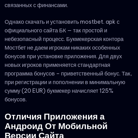
связанных с финансами.
Однако скачать и установить mostbet. apk с
официального сайта БК — так простой и
небезопасный процесс. Букмекерская контора
Мостбет не даем игрокам никаких особенных
бонусов при установке приложения. Для двух
новых игроков применяется стандартная
программа бонусов – приветственный бонус. Так,
при регистрации и пополнении в минимальную
сумму (20 EUR) букмекер начисляет 125%
бонусов.
Отличия Приложения а
Андроид От Мобильной
Версии Сайта