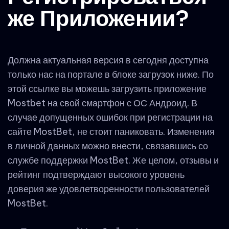
же Приложении?
Должна актуальная версия в сегодня доступна
только нас на портале в блоке загрузок ниже. По
этой ссылке вы можешь загрузить приложение
Mostbet на свой смартфон с ОС Андроид. В
случае допущенных ошибок при регистрации на
сайте MostBet, не стоит паниковать. Изменения
в личной данных можно внести, связавшись со
службе поддержки MostBet. Же целом, отзывы и
рейтинг подтверждают высокого уровень
доверия же удовлетворенности пользователей
MostBet.