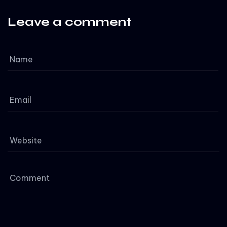
Leave a comment