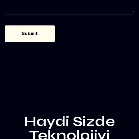
Haydi Sizde
Teknolojiyi