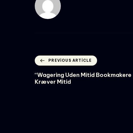
PREVIOUS ARTICLE
“Wagering Uden Mitid Bookmakere
Kræver Mitid