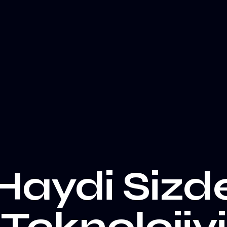
Haydi Sizd
Teknolojiyi