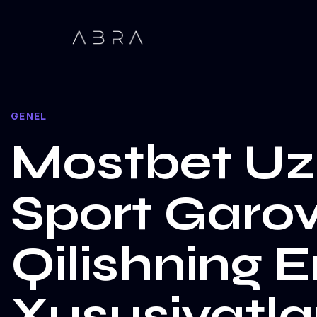
Author
Published
PUBLISHED
on:
IN:
GENEL
Mostbet Uz
Sport Garovl
Qilishning 
Xususiyatla