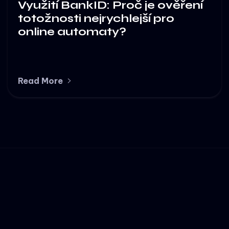
Využití BankID: Proč je ověření
totožnosti nejrychlejší pro
online automaty?
Read More