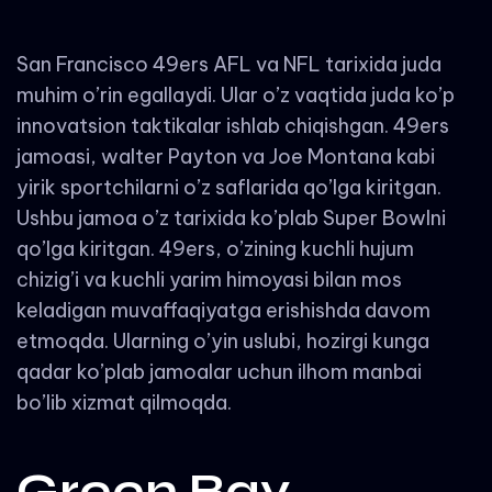
San Francisco 49ers AFL va NFL tarixida juda
muhim o’rin egallaydi. Ular o’z vaqtida juda ko’p
innovatsion taktikalar ishlab chiqishgan. 49ers
jamoasi, walter Payton va Joe Montana kabi
yirik sportchilarni o’z saflarida qo’lga kiritgan.
Ushbu jamoa o’z tarixida ko’plab Super Bowlni
qo’lga kiritgan. 49ers, o’zining kuchli hujum
chizig’i va kuchli yarim himoyasi bilan mos
keladigan muvaffaqiyatga erishishda davom
etmoqda. Ularning o’yin uslubi, hozirgi kunga
qadar ko’plab jamoalar uchun ilhom manbai
bo’lib xizmat qilmoqda.
Green Bay