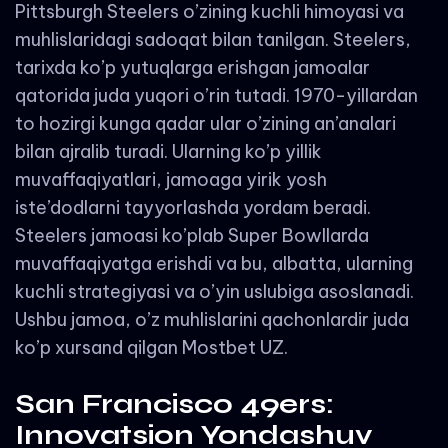
Pittsburgh Steelers o’zining kuchli himoyasi va
muhlislaridagi sadoqat bilan tanilgan. Steelers,
tarixda ko’p yutuqlarga erishgan jamoalar
qatorida juda yuqori o’rin tutadi. 1970-yillardan
to hozirgi kunga qadar ular o’zining an’analari
bilan ajralib turadi. Ularning ko’p yillik
muvaffaqiyatlari, jamoaga yirik yosh
iste’dodlarni tayyorlashda yordam beradi.
Steelers jamoasi ko’plab Super Bowllarda
muvaffaqiyatga erishdi va bu, albatta, ularning
kuchli strategiyasi va o’yin uslubiga asoslanadi.
Ushbu jamoa, o’z muhlislarini qachonlardir juda
ko’p xursand qilgan
Mostbet UZ
.
San Francisco 49ers:
Innovatsion Yondashuv