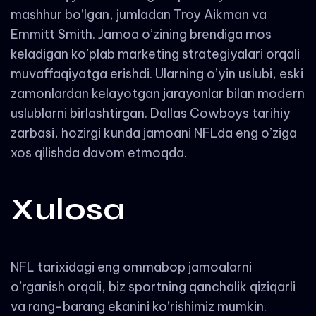
mashhur bo’lgan, jumladan Troy Aikman va
Emmitt Smith. Jamoa o’zining brendiga mos
keladigan ko’plab marketing strategiyalari orqali
muvaffaqiyatga erishdi. Ularning o’yin uslubi, eski
zamonlardan kelayotgan jarayonlar bilan modern
uslublarni birlashtirgan. Dallas Cowboys tarihiy
zarbasi, hozirgi kunda jamoani NFLda eng o’ziga
xos qilishda davom etmoqda.
Xulosa
NFL tarixidagi eng ommabop jamoalarni
o’rganish orqali, biz sportning qanchalik qiziqarli
va rang-barang ekanini ko’rishimiz mumkin.