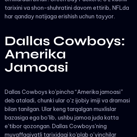
tarixini va shon-shuhratini davom ettirib, NFLda
har qanday natijaga erishish uchun tayyor.
Dallas Cowboys:
Amerika
Jamoasi
Dallas Cowboys ko’pincha “Amerika jamoasi”
deb ataladi, chunki ular o’z ijobiy imiji va dramasi
bilan tanilgan. Ular keng tarqalgan muxlislar
bazasiga ega bo’lib, ushbu jamoa juda katta
e’tibor qozongan. Dallas Cowboys’ning
muvaffaqiyatli tarixidagi ko’plab o’yinchilar