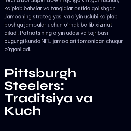
necha bor Super Bowlni qo’lga kiritgani uchun,
ko’plab bahslar va tanqidlar ostida qolishgan.
Jamoaning strategiyasi va o’yin uslubi ko’plab
boshqa jamoalar uchun o’rnak bo’lib xizmat
qiladi. Patriots’ning o’yin udasi va tajribasi
bugungi kunda NFL jamoalari tomonidan chuqur
o’rganiladi.
Pittsburgh
Steelers:
Traditsiya va
Kuch