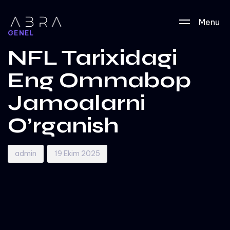
Author
Published
PUBLISHED
Menu
on:
IN:
GENEL
NFL Tarixidagi
Eng Ommabop
Jamoalarni
O’rganish
admin
19 Ekim 2025