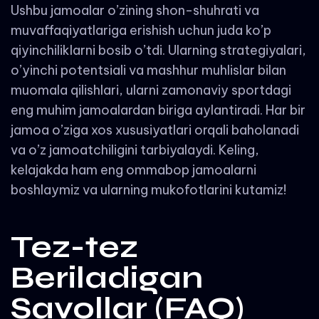
Ushbu jamoalar o’zining shon-shuhrati va
muvaffaqiyatlariga erishish uchun juda ko’p
qiyinchiliklarni bosib o’tdi. Ularning strategiyalari,
o’yinchi potentsiali va mashhur muhlislar bilan
muomala qilishlari, ularni zamonaviy sportdagi
eng muhim jamoalardan biriga aylantiradi. Har bir
jamoa o’ziga xos xususiyatlari orqali baholanadi
va o’z jamoatchiligini tarbiyalaydi. Keling,
kelajakda ham eng ommabop jamoalarni
boshlaymiz va ularning mukofotlarini kutamiz!
Tez-tez
Beriladigan
Savollar (FAQ)