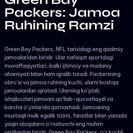
Packers: Jamoa
Ruhining Ramzi
Green Bay Packers, NFL tarixidagi eng qadimiy
jamoalaridan biridir. Ular nafaqat sportdagi
muvaffaqiyatlari, balki ijtimoiy va madaniy
ahamiyati bilan ham ajralib turadi. Packersning
obro’si va jamoa ruhining kuchi, ularni boshqa
jamoalardan ajratadi. Ularning ko’plab
ishqibozlari jamoani qo’llab-quvvatlaydi va
barcha o’yinlarida qatnashadi. Jamoaning
mustaqil mulk egalik tizimi, fanatlar bilan yanada
yaqin aloqalarni o’rnatuvchi eng muhim
omillardan biridir. Green Bay Packers, o’z kuchli