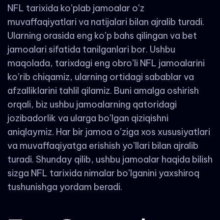
NFL tarixida ko’plab jamoalar o’z
muvaffaqiyatlari va natijalari bilan ajralib turadi.
Ularning orasida eng ko’p bahs qilingan va bet
jamoalari sifatida tanilganlari bor. Ushbu
maqolada, tarixdagi eng obro’li NFL jamoalarini
ko’rib chiqamiz, ularning ortidagi sabablar va
afzalliklarini tahlil qilamiz. Buni amalga oshirish
orqali, biz ushbu jamoalarning qatoridagi
jozibadorlik va ularga bo’lgan qiziqishni
aniqlaymiz. Har bir jamoa o’ziga xos xususiyatlari
va muvaffaqiyatga erishish yo’llari bilan ajralib
turadi. Shunday qilib, ushbu jamoalar haqida bilish
sizga NFL tarixida nimalar bo’lganini yaxshiroq
tushunishga yordam beradi.