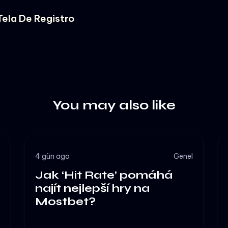
ela De Registro
You may also like
4 gün ago
Genel
Jak ‘Hit Rate’ pomáhá
najít nejlepší hry na
Mostbet?