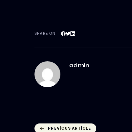
SHARE ON
admin
PREVIOUS ARTICLE