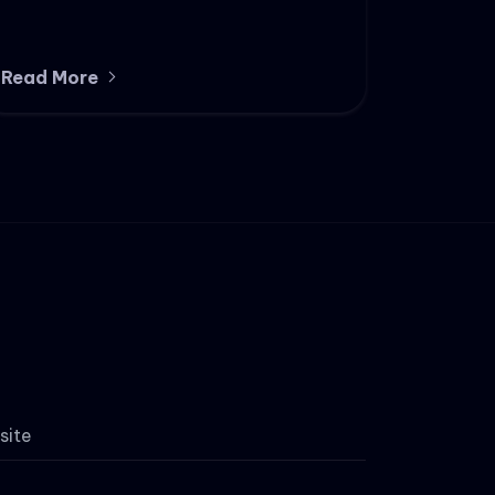
Read More