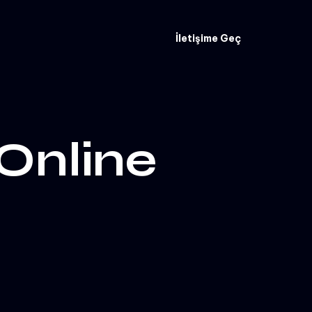
İletişime Geç
Online