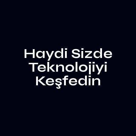
Haydi Sizde
Teknolojiyi
Keşfedin
Harekete Geç