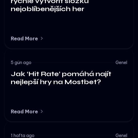
rychle vytvořit složku
nejoblíbenějších her
Read More
5 gün ago
Genel
Jak ‘Hit Rate’ pomáhá najít
nejlepší hry na Mostbet?
Read More
1 hafta ago
Genel