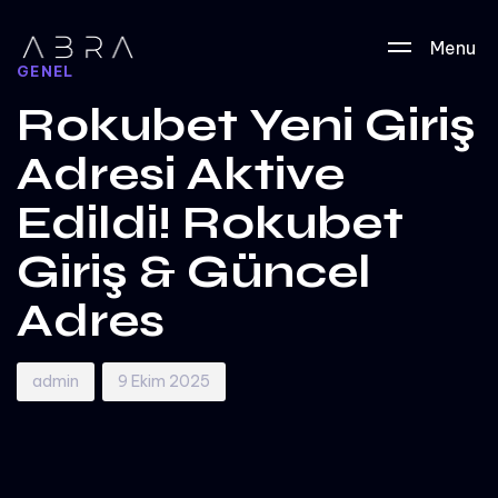
Author
Published
PUBLISHED
Menu
on:
IN:
GENEL
Rokubet Yeni Giriş
Adresi Aktive
Edildi! Rokubet
Giriş & Güncel
Adres
admin
9 Ekim 2025