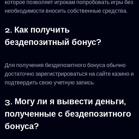
которое позволяет игрокам попробовать игры без
необходимости вносить собственные средства.
2. Как получить
бездепозитный бонус?
Для получения бездепозитного бонуса обычно
достаточно зарегистрироваться на сайте казино и
подтвердить свою учетную запись.
3. Могу ли я вывести деньги,
полученные с бездепозитного
бонуса?