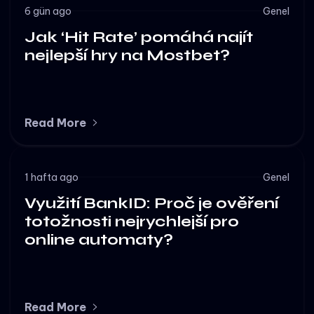
6 gün ago
Genel
Jak ‘Hit Rate’ pomáhá najít
nejlepší hry na Mostbet?
Read More
1 hafta ago
Genel
Využití BankID: Proč je ověření
totožnosti nejrychlejší pro
online automaty?
Read More