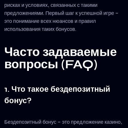
рисках и условиях, связанных с такими
предложениями. Первый шаг к успешной игре –
это понимание всех нюансов и правил
использования таких бонусов.
Часто задаваемые
вопросы (FAQ)
1. Что такое бездепозитный
бонус?
Бездепозитный бонус – это предложение казино,