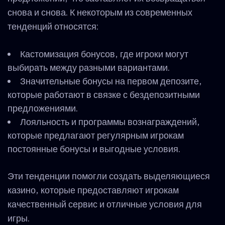
снова и снова. К некоторым из современных
тенденций относятся:
Кастомизация бонусов, где игроки могут
выбирать между разными вариантами.
Значительные бонусы на первом депозите,
которые работают в связке с бездепозитными
предложениями.
Лояльность и программы вознаграждений,
которые предлагают регулярным игрокам
постоянные бонусы и выгодные условия.
Эти тенденции помогли создать выделяющиеся
казино, которые предоставляют игрокам
качественный сервис и отличные условия для
игры.