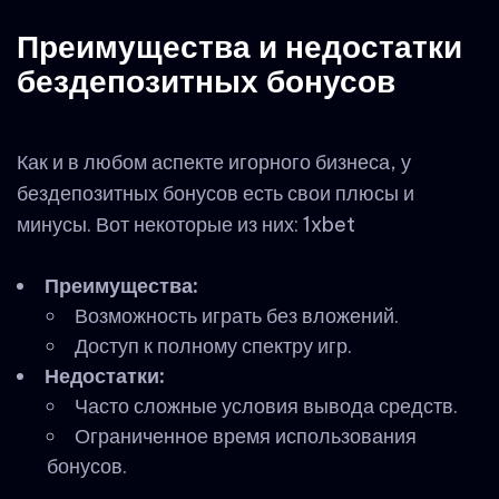
Преимущества и недостатки
бездепозитных бонусов
Как и в любом аспекте игорного бизнеса, у
бездепозитных бонусов есть свои плюсы и
минусы. Вот некоторые из них:
1xbet
Преимущества:
Возможность играть без вложений.
Доступ к полному спектру игр.
Недостатки:
Часто сложные условия вывода средств.
Ограниченное время использования
бонусов.