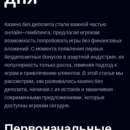
Казино без депозита стали важной частью
онлайн-гемблинга, предлагая игрокам
возможность попробовать игры без финансовых
вложений. С момента появления первых
бездепозитных бонусов в азартной индустрии, их
популярность только росла, изменяя подход к
играм и привлечению клиентов. В этой статье мы
рассмотрим, как развивались казино без
депозита, начиная с их истоков и заканчивая
современными предложениями, которые
доступны игрокам сегодня.
Первоначальные