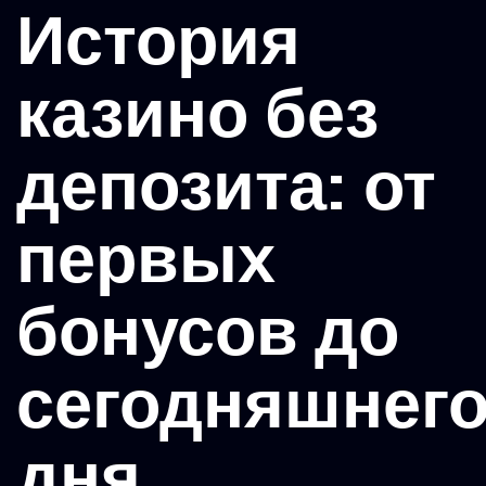
История
казино без
депозита: от
первых
бонусов до
сегодняшнег
дня