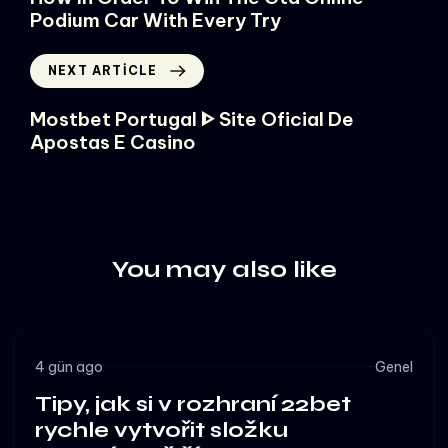
Podium Car With Every Try
NEXT ARTICLE
Mostbet Portugal ᐈ Site Oficial De
Apostas E Casino
You may also like
4 gün ago
Genel
Tipy, jak si v rozhraní 22bet
rychle vytvořit složku