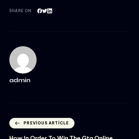
SHARE ON
admin
PREVIOUS ARTICLE
How In Order To Win The Gta Online