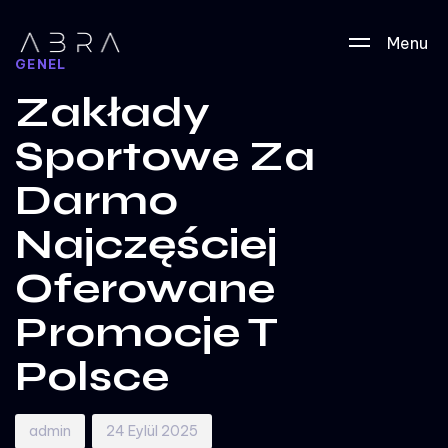
Author
Published
PUBLISHED
Menu
on:
IN:
GENEL
Zakłady
Sportowe Za
Darmo
Najczęściej
Oferowane
Promocje T
Polsce
admin
24 Eylül 2025