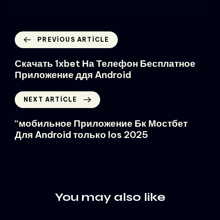
PREVIOUS ARTICLE
Скачать 1xbet На Телефон Бесплатное
Приложение ддя Android
NEXT ARTICLE
“мобильное Приложение Бк Мостбет
Для Android только Ios 2025
You may also like