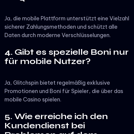
Ja, die mobile Plattform unterstützt eine Vielzahl
sicherer Zahlungsmethoden und schützt alle
Daten durch moderne Verschlüsselungen.
4. Gibt es spezielle Boni nur
für mobile Nutzer?
Ja, Glitchspin bietet regelmäßig exklusive
Promotionen und Boni für Spieler, die über das
mobile Casino spielen.
5. Wie erreiche ich den
Kundendienst bei