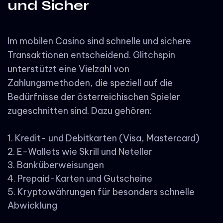
und Sicher
Im mobilen Casino sind schnelle und sichere
Transaktionen entscheidend. Glitchspin
unterstützt eine Vielzahl von
Zahlungsmethoden, die speziell auf die
Bedürfnisse der österreichischen Spieler
zugeschnitten sind. Dazu gehören:
Kredit- und Debitkarten (Visa, Mastercard)
E-Wallets wie Skrill und Neteller
Banküberweisungen
Prepaid-Karten und Gutscheine
Kryptowährungen für besonders schnelle
Abwicklung