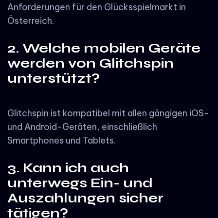
Anforderungen für den Glücksspielmarkt in
Österreich.
2. Welche mobilen Geräte
werden von Glitchspin
unterstützt?
Glitchspin ist kompatibel mit allen gängigen iOS-
und Android-Geräten, einschließlich
Smartphones und Tablets.
3. Kann ich auch
unterwegs Ein- und
Auszahlungen sicher
tätigen?