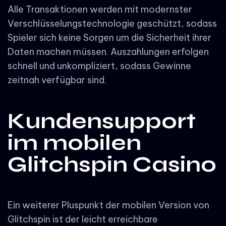
Alle Transaktionen werden mit modernster
Verschlüsselungstechnologie geschützt, sodass
Spieler sich keine Sorgen um die Sicherheit ihrer
Daten machen müssen. Auszahlungen erfolgen
schnell und unkompliziert, sodass Gewinne
zeitnah verfügbar sind.
Kundensupport
im mobilen
Glitchspin Casino
Ein weiterer Pluspunkt der mobilen Version von
Glitchspin ist der leicht erreichbare