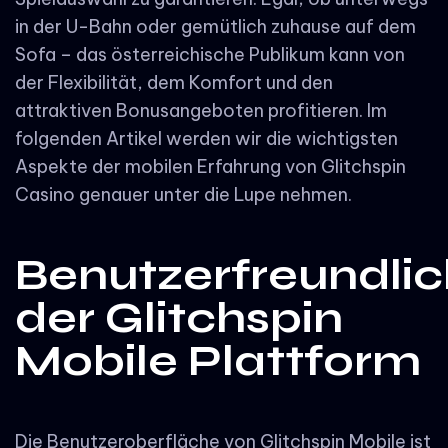
in der U-Bahn oder gemütlich zuhause auf dem
Sofa – das österreichische Publikum kann von
der Flexibilität, dem Komfort und den
attraktiven Bonusangeboten profitieren. Im
folgenden Artikel werden wir die wichtigsten
Aspekte der mobilen Erfahrung von Glitchspin
Casino genauer unter die Lupe nehmen.
Benutzerfreundlic
der Glitchspin
Mobile Plattform
Die Benutzeroberfläche von Glitchspin Mobile ist