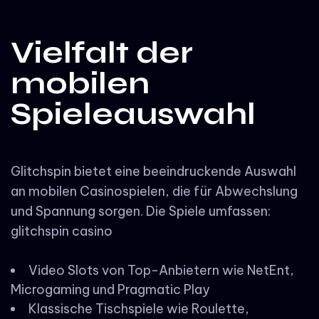
Vielfalt der
mobilen
Spieleauswahl
Glitchspin bietet eine beeindruckende Auswahl
an mobilen Casinospielen, die für Abwechslung
und Spannung sorgen. Die Spiele umfassen:
glitchspin casino
Video Slots von Top-Anbietern wie NetEnt,
Microgaming und Pragmatic Play
Klassische Tischspiele wie Roulette,