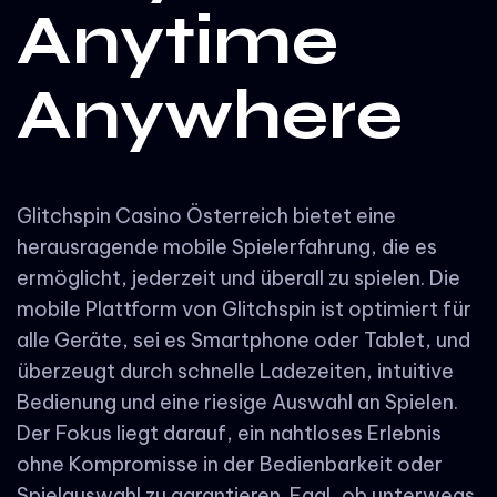
Anytime
Anywhere
Glitchspin Casino Österreich bietet eine
herausragende mobile Spielerfahrung, die es
ermöglicht, jederzeit und überall zu spielen. Die
mobile Plattform von Glitchspin ist optimiert für
alle Geräte, sei es Smartphone oder Tablet, und
überzeugt durch schnelle Ladezeiten, intuitive
Bedienung und eine riesige Auswahl an Spielen.
Der Fokus liegt darauf, ein nahtloses Erlebnis
ohne Kompromisse in der Bedienbarkeit oder
Spielauswahl zu garantieren. Egal, ob unterwegs