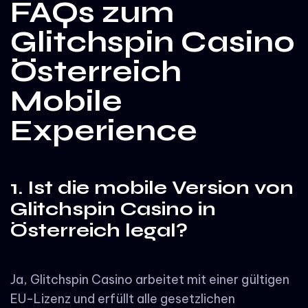
FAQs zum
Glitchspin Casino
Österreich
Mobile
Experience
1. Ist die mobile Version von
Glitchspin Casino in
Österreich legal?
Ja, Glitchspin Casino arbeitet mit einer gültigen
EU-Lizenz und erfüllt alle gesetzlichen