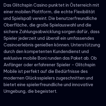
Das Glitchspin Casino punktet in Österreich mit
einer mobilen Plattform, die echte Flexibilität
und Spielspaß vereint. Die benutzerfreundliche
Oberfläche, die große Spielauswahl und die
sichere Zahlungsabwicklung sorgen dafür, dass
Spieler jederzeit und überall ein umfassendes
Casinoerlebnis genießen können. Unterstützung
durch den kompetenten Kundendienst und
exklusive mobile Boni runden das Paket ab. Ob
Anfänger oder erfahrener Spieler – Glitchspin
Mobile ist perfekt auf die Bedürfnisse des
modernen Glücksspielers zugeschnitten und
bietet eine spielerfreundliche und innovative
Umgebung, die begeistert.