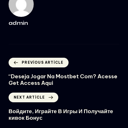
admin
PREVIOUS ARTICLE
“Deseja Jogar Na Mostbet Com? Acesse
Get Access Aqui
NEXT ARTICLE
Войдите, Играйте В Игры И Получайте
кивок Бонус