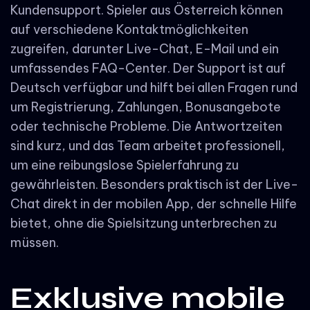
Kundensupport. Spieler aus Österreich können
auf verschiedene Kontaktmöglichkeiten
zugreifen, darunter Live-Chat, E-Mail und ein
umfassendes FAQ-Center. Der Support ist auf
Deutsch verfügbar und hilft bei allen Fragen rund
um Registrierung, Zahlungen, Bonusangebote
oder technische Probleme. Die Antwortzeiten
sind kurz, und das Team arbeitet professionell,
um eine reibungslose Spielerfahrung zu
gewährleisten. Besonders praktisch ist der Live-
Chat direkt in der mobilen App, der schnelle Hilfe
bietet, ohne die Spielsitzung unterbrechen zu
müssen.
Exklusive mobile