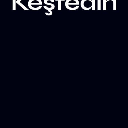
Keşfedin
rekete Geç
Anasayfa
Hakkımızda
Blog
İletişim