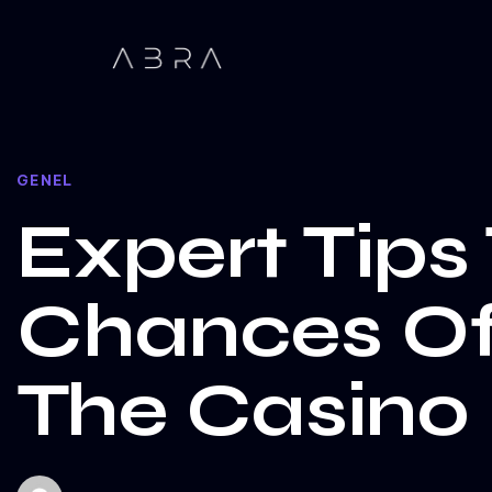
Author
Published
PUBLISHED
on:
IN:
GENEL
Expert Tips
Chances Of
The Casino