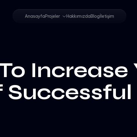
Anasayfa
Projeler
Hakkımızda
Blog
İletişim
 To Increase
 Successful