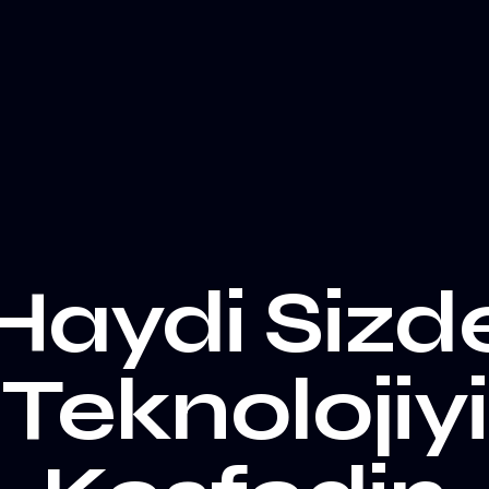
Haydi Sizd
Teknolojiyi