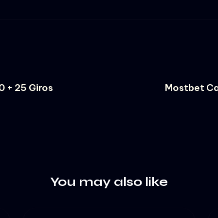
 + 25 Giros
Mostbet Ca
You may also like