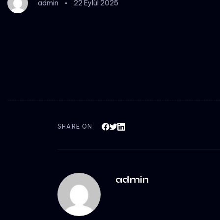
admin
22 Eylül 2025
SHARE ON
admin