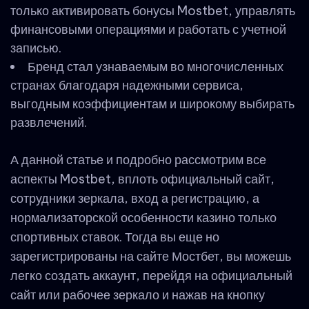
только активировать бонусы Mostbet, управлять
финансовыми операциями и работать с учетной
записью.
Бренд стал узнаваемым во многочисленных
странах благодаря надежными сервиса,
выгодным коэффициентам и широкому выбирать
развлечений.
А данной статье и подробно рассмотрим все
аспекты Mostbet, вплоть официальный сайт,
сотрудники зеркала, вход а регистрацию, а
нормализаторской особенности казино только
спортивных ставок. Тогда вы еще но
зарегистрированы на сайте Мостбет, вы можешь
легко создать аккаунт, перейдя на официальный
сайт или рабочее зеркало и нажав на кнопку