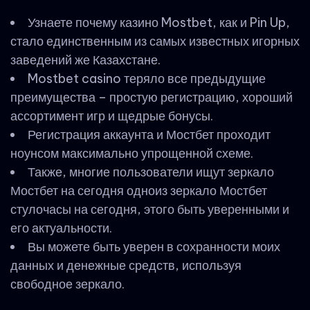
Узнаете почему казино Mostbet, как и Pin Up,
стало единственным из самых известных игорных
заведений же Казахстане.
Mostbet casino теряло все предыдущие
преимущества – простую регистрацию, хороший
ассортимент игр и щедрые бонусы.
Регистрация аккаунта и Мостбет проходит
ноунсом максимально упрощенной схеме.
Также, многие пользователи ищут зеркало
Мостбет на сегодня одноиз зеркало Мостбет
стулочасы на сегодня, этого быть уверенными и
его актуальности.
Вы можете быть уверен в сохранности моих
данных и денежные средств, используя
свободное зеркало.