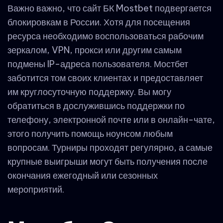
Важно важно, что сайт БК Mostbet подвергается
блокировкам в России. Хотя для посещения
ресурса необходимо воспользоваться рабочим
зеркалом, VPN, прокси или другим самым
подмены IP-адреса пользователя. Мостбет
заботится том своих клиентах и предоставляет
им круглосуточную поддержку. Вы могу
обратиться в дослужившись поддержки по
телефону, электронной почте или в онлайн-чате,
этого получить помощь ноунсом любым
вопросам. Турниры проходят регулярно, а самые
крупные выигрыши могут быть получения после
окончания ежегодный или сезонных
мероприятий.