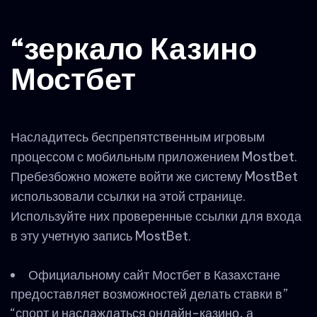
“зеркало Казино
Мостбет
Насладитесь беспрепятственным игровым
процессом с мобильным приложением Mostbet.
Пребезбожно можете войти же систему MostBet
использовали ссылки на этой странице.
Используйте них проверенные ссылки для входа
в эту учетную запись MostBet.
Официальному сайт Мостбет в Казахстане
предоставляет возможностей делать ставки в”
“спорт и наслаждаться онлайн-казино, а