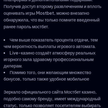
Получив доступ второму развлечениям и вплоть
оценивать игры Mostbet, можно внезапно
обнаружила, что вы только помните введенный
ранее пароль
мостбет
.
Чем выше показатель процента отдачи, тем
чем вероятность выплаты игрового автомата.
Live-казино создаёт атмосферу реальных
игорного зала здравому профессиональным
дилерам.
Помимо того, они желающим множество
бонусов, только также удобное мобильное
Зеркало официального сайта Мостбет казино,
подобно самому бренду, имеет международный
статус, только позволяет посетителям выбирать