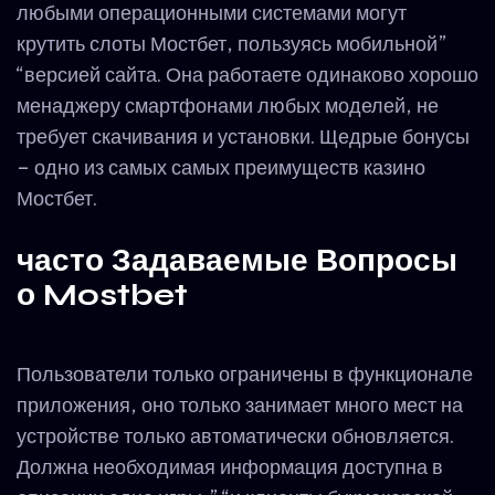
любыми операционными системами могут
крутить слоты Мостбет, пользуясь мобильной”
“версией сайта. Она работаете одинаково хорошо
менаджеру смартфонами любых моделей, не
требует скачивания и установки. Щедрые бонусы
– одно из самых самых преимуществ казино
Мостбет.
часто Задаваемые Вопросы
о Mostbet
Пользователи только ограничены в функционале
приложения, оно только занимает много мест на
устройстве только автоматически обновляется.
Должна необходимая информация доступна в