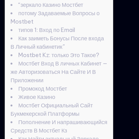
“зеркало Казино Мостбет
потому Задаваемые Вопросы о
Mostbet
типов 1: Вход по Email
Как заиметь Бонусы После входа
В Личный кабинетик”
Mostbet Kz: только Это Такое?
Мостбет Вход В личных Кабинет —
же Авторизоваться На Сайте И В
Приложении
Промокод Мостбет
Живое Казино
Мостбет Официальный Сайт
Букмекерской Платформы
Пополнение И напрашивающийся
Средств В Мостбет Кз
Как Найти актуальный Зеркало