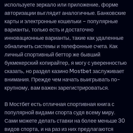
используете зеркало или приложение, форме
авторизации выглядит аналогичные. Банковские
карты и электронные кошельки – популярные
варианты, только есть и достаточно
инновационные варианты, такие как удаленные
обналичить системы и телефонные счета. Как
личный спортивный беттор же бывший
букмекерский копирайтер, я могу с уверенностью
сказать, но раздел казино Mostbet заслуживает
внимания. Прежде чем начать выигрывать по-
крупному, вам важен зарегистрироваться.
В Мостбет есть отличная спортивная книга с
популярной видами спорта судя всему миру.
Сами можете делать ставки на более меньше 30
видов спорта, и на раз из них предлагаются