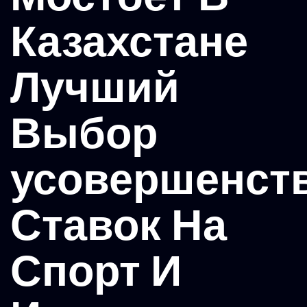
Казахстане
Лучший
Выбор
усовершенст
Ставок На
Спорт И