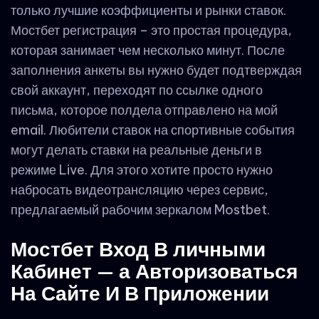
только лучшие коэффициенты и рынки ставок.
Мостбет регистрация – это простая процедура,
которая занимает чем несколько минут. После
заполнения анкеты вы нужно будет подтверждая
свой аккаунт, переходят по ссылке одного
письма, которое полдела отправлено на мой
email. Любители ставок на спортивные события
могут делать ставки на реальные деньги в
режиме Live. Для этого хотите просто нужно
набросать видеотрансляцию через сервис,
предлагаемый рабочим зеркалом Mostbet.
Мостбет Вход В личными
Кабинет — а Авторизоваться
На Сайте И В Приложении