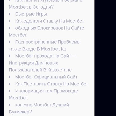
Mostbet в Сегодня?
Быстрые Игры
Как сделали Ставку На Мостбет
обходных Блокировок На Сайте
Мостбет
Распространенные Проблемы
также Входе В Mostbet Kz
Мостбет прохода На Сайт —
Инструкция Для новых
Пользователей В Казахстане
Мостбет Официальный Сайт
Как Поставить Ставку На Мостбет
Информация том Промокоде
Mostbet
конечно Мостбет Лучший
Букмекер?