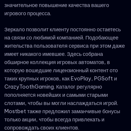
значительное повышение качества вашего
игрового процесса.
Зеркало позволит клиенту постоянно остаетесь
на связи со любимой компанией. Подобающее
жительства пользователя сервиса при этом даже
имеет никакого имевшее. Здесь собрана
обширное коллекция игровых автоматов, в
которую вошедшие лицензионный контент ото
таких крупных игроков, как EvoPlay, PGSoft и
CrazyToothGaming. Каталог регулярно
пополняется новейших и самыми старыми
слотами, чтобы вы могли наслаждаться игрой.
Mostbet также предложил заманчивые бонусы
только акции, чтобы всегда привлекать и
сопровождать своих клиентов.