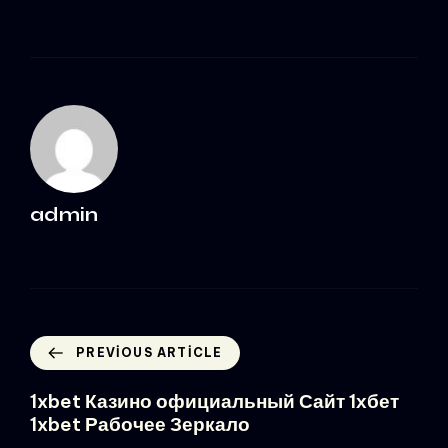
admin
PREVIOUS ARTICLE
1xbet Казино официальный Сайт 1хбет
1xbet Рабочее Зеркало