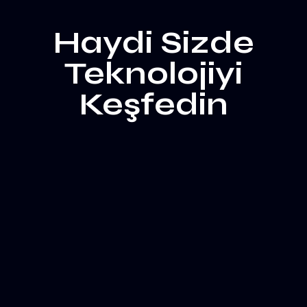
Haydi Sizde
Teknolojiyi
Keşfedin
Harekete Geç
Anasayfa
Hakkımızda
Blog
İletişim