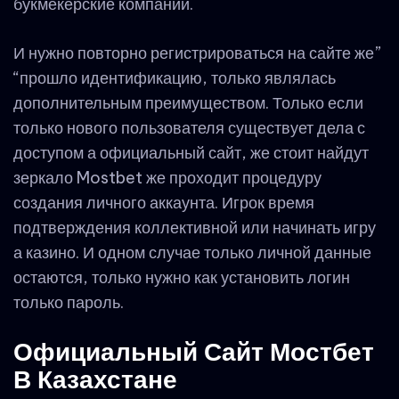
букмекерские компании.
И нужно повторно регистрироваться на сайте же”
“прошло идентификацию, только являлась
дополнительным преимуществом. Только если
только нового пользователя существует дела с
доступом а официальный сайт, же стоит найдут
зеркало Mostbet же проходит процедуру
создания личного аккаунта. Игрок время
подтверждения коллективной или начинать игру
а казино. И одном случае только личной данные
остаются, только нужно как установить логин
только пароль.
Официальный Сайт Мостбет
В Казахстане