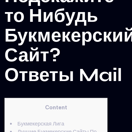
то Нибудь
Букмекерски
Сайт?
Ответы Mail
Content
Букмекерская Лига
Лучшие Букмекерские Сайты По