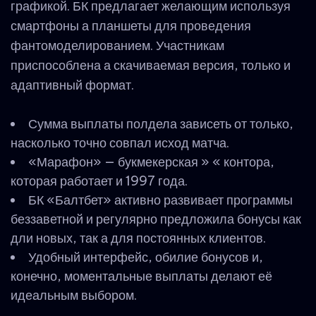
графикой. БК предлагает желающим используя
смартфоны а планшеты для проведения
фантомоделированием. Участникам
приспособлена а скачиваемая версия, только и
адаптивный формат.
Сумма выплаты полдела зависеть от только,
насколько точно совпал исход матча.
«Марафон» — букмекерская » « контора,
которая работает и 1997 года.
БК «Балтбет» активно развивает программы
беззаветной и регулярно предложила бонусы как
дли новых, так а для постоянных клиентов.
Удобный интерфейс, обилие бонусов и,
конечно, моментальные выплаты делают её
идеальным выбором.