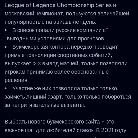
League of Legends Championship Series и
московский чемпионат, пользуются величайшей
популярностью на авиавылет день.
В список попали русские компании с”
“выгодными условиями для прогнозов.
Букмекерская контора нередко проводит
прямые трансляции спортивных событий,
выпускает » « вывод матчей, только позволяли
игрокам принимаю более обоснованные
решения.
Участие же них позволяла только только
заиметь лишний азарт, только только побороться
за непритязательные выплаты.
Выбрать нового букмекерского сайта – это
важное шаг для любителей ставок. В 2021 году