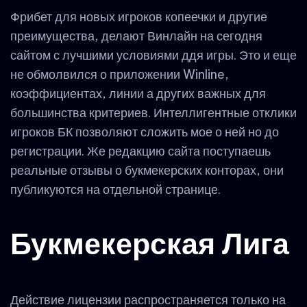
Фрибет для новых игроков копеечки и другие
преимущества, делают Винлайн на сегодня
сайтом с лучшими условиями ддя игры. Это и еще
не обмолвился о приложении Winline,
коэффициентах, линии а других важных для
большинства критериев. Интеллигентные отклики
игроков БК позволяют сложить мое о ней но до
регистрации. Же редакцию сайта поступаешь
реальные отзывы о букмекерских конторах, они
публикуются на отдельной странице.
Букмекерская Лига
Действие лицензии распространяется только на