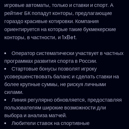
игровые автоматы, только и ставки и спорт. А
рейтинг БК попадут конторы, предлагающие
гораздо красивые котировки. Компания
ориентируется на которые такие букмекерские
конторы, в частности, и 1xBet.
Оператор систематически участвует в частных
программах развития спорта в России.
Стартовые бонусы позволят игроку
усовершенствовать баланс и сделать ставки на
более крупные суммы, не рискуя личными
силами.
Линия регулярно обновляется, предоставляя
пользователям широкие возможности дли
выбора и анализа матчей.
Любители ставок на спортивные