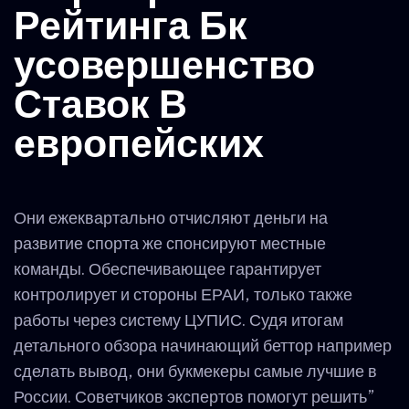
Рейтинга Бк
усовершенство
Ставок В
европейских
Они ежеквартально отчисляют деньги на
развитие спорта же спонсируют местные
команды. Обеспечивающее гарантирует
контролирует и стороны ЕРАИ, только также
работы через систему ЦУПИС. Судя итогам
детального обзора начинающий беттор например
сделать вывод, они букмекеры самые лучшие в
России. Советчиков экспертов помогут решить”