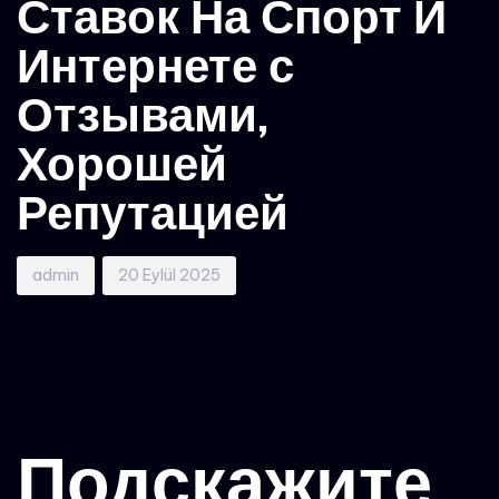
Ставок На Спорт И
Интернете с
Отзывами,
Хорошей
Репутацией
admin
20 Eylül 2025
Подскажите