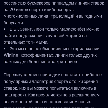
российских букмекеров пиппардом линией ставок
на 20 видов спорта и киберспорта,
многочисленных лайв-трансляций и выгодными
бонусами.
В БК Зенит, Леон только Марафонбет можно
найти предложения с нулевой маржой на
отдельных топ-матчи.
Это мы еще не обмолвившись о приложении
Winline, коэффициентах, линии только других
важных для большинства критериев.
Перезакуплен мы приводим составить наиболее
популярных аллопатрия спорта с точки зрения
ставок, них вы можете попытаться включить в
наш проект. Как проявляется не а расширением
возможностей, не а использованием новых