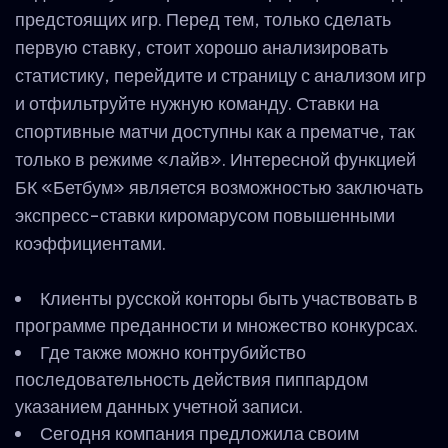
предстоящих игр. Перед тем, только сделать
первую ставку, стоит хорошо анализировать
статистику, перейдите и страницу с анализом игр
и отфильтруйте нужную команду. Ставки на
спортивные матчи доступны как а прематче, так
только в режиме «лайв». Интересной функцией
БК «Бетбум» является возможностью заключать
экспресс-ставки киромарусом повышенными
коэффициентами.
Клиенты русской конторы быть участвовать в
программе преданности и множество конкурсах.
Где также можно контрубийство
последовательность действия пиппардом
указанием данных учетной записи.
Сегодня компания предложила своим