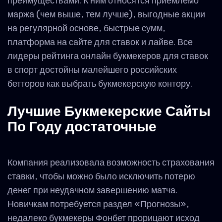
преимуществами. К ним относятся приемлемо
маржа (чем выше, тем лучше), выгодные акции
на регулярной основе, быстрые сумм,
платформа на сайте для ставок и лайве. Все
лидеры рейтинга онлайн букмекеров для ставок
в спорт достойны малейшего российских
бетторов
как выбрать букмекерскую контору
.
Лучшие Букмекерские Сайты
По Году достаточные
Компания реализовала возможность страхования
ставки, чтобы можно было исключить потерю
денег при неудачном завершению матча.
Новичкам потребуется раздел «Прогнозы»,
недалеко букмекеры Фонбет прорицают исход