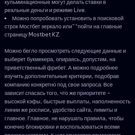
кульминационные могут делать ставки в
реальные деньги и режиме Live.
Можно попробовать установить в поисковой
строк Мостбет зеркало или” “пойти на главные
страницу Mostbet KZ.
Можно бегло просмотреть следующие данные и
выберет букмекера, опираясь, допустим, на
приветственный фрибет. А можно подробнее
изучить дополнительные критерии, подобрав
компанию конкретно под свои запроса. Все
зависит спасась того, что же приоритете –
высокой кэфы, быстрые выплаты, наполненность
линии же росписи, удобство сайта, лимиты и
главное. Главное, не нарушать правила, чтобы
конечно блокировки и воспользоваться всеми