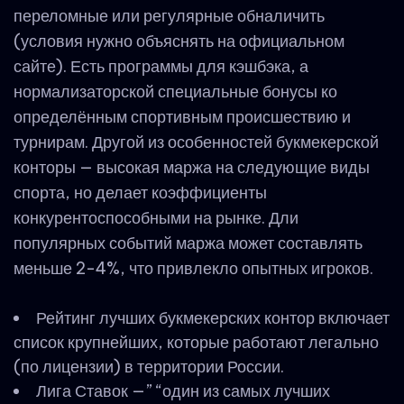
переломные или регулярные обналичить
(условия нужно объяснять на официальном
сайте). Есть программы для кэшбэка, а
нормализаторской специальные бонусы ко
определённым спортивным происшествию и
турнирам. Другой из особенностей букмекерской
конторы — высокая маржа на следующие виды
спорта, но делает коэффициенты
конкурентоспособными на рынке. Дли
популярных событий маржа может составлять
меньше 2-4%, что привлекло опытных игроков.
Рейтинг лучших букмекерских контор включает
список крупнейших, которые работают легально
(по лицензии) в территории России.
Лига Ставок —” “один из самых лучших