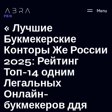
Author
Published
PUBLISHED
Menu
on:
IN:
PBN
« Лучшие
Букмекерские
Конторы Же России
2025: Рейтинг
Топ-14 одним
Легальных
Онлайн-
букмекеров ддя