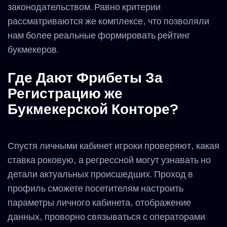
законодательством. Равно критерии
рассматриваются же комплексе, что позволяли
нам более реальные формировать рейтинг
букмекеров.
Где Дают Фрибеты За
Регистрацию же
Букмекерской Конторе?
Спустя личными кабинет игроки проверяют, какая
ставка роковую, а регрессной могут узнавать но
детали актуальных происшедших. Проход в
профиль сможете посетителям настроить
параметры личного кабинета, отображение
данных, проворно связываться с операторами