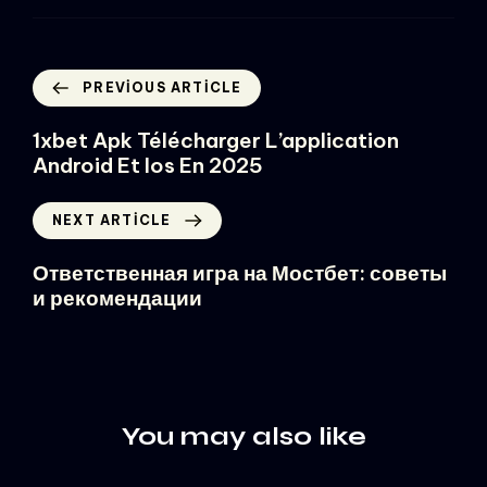
PREVIOUS ARTICLE
1xbet Apk Télécharger L’application
Android Et Ios En 2025
NEXT ARTICLE
Ответственная игра на Мостбет: советы
и рекомендации
You may also like