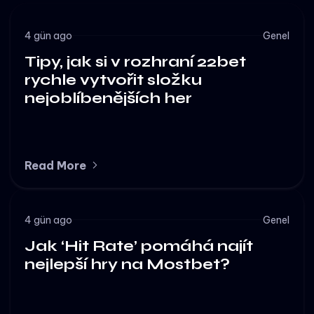
4 gün ago
Genel
Tipy, jak si v rozhraní 22bet
rychle vytvořit složku
nejoblíbenějších her
Read More
4 gün ago
Genel
Jak ‘Hit Rate’ pomáhá najít
nejlepší hry na Mostbet?