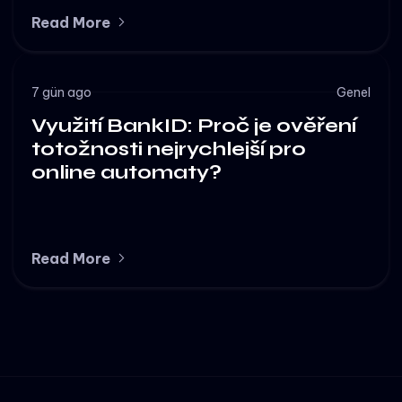
Read More
7 gün ago
Genel
Využití BankID: Proč je ověření
totožnosti nejrychlejší pro
online automaty?
Read More