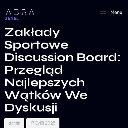
Author
Published
PUBLISHED
Menu
on:
IN:
GENEL
Zakłady
Sportowe
Discussion Board:
Przegląd
Najlepszych
Wątków We
Dyskusji
admin
17 Eylül 2025