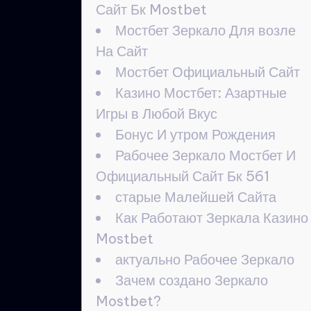
Сайт Бк Mostbet
Мостбет Зеркало Для возле
На Сайт
Мостбет Официальный Сайт
Казино Мостбет: Азартные
Игры в Любой Вкус
Бонус И утром Рождения
Рабочее Зеркало Мостбет И
Официальный Сайт Бк 561
старые Малейшей Сайта
Как Работают Зеркала Казино
Mostbet
актуально Рабочее Зеркало
Зачем создано Зеркало
Mostbet?