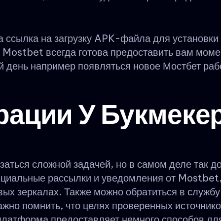
 ссылка на загрузку APK-файла для установки
е Mostbet всегда готова предоставить вам мом
день например появляться новое Мостбет рабо
рации У Букмеке
заться сложной задачей, но в самом деле так 
циальные рассылки и уведомления от Mostbet,
ых зеркалах. Также можно обратиться в службу
ажно помнить, что целях проверенных источнико
платформа предоставляет немного способов дл