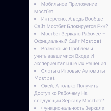
Мобильное Приложение
Мостбет
Интересно, А ведь Вообще
Сайт Мостбет Блокируется Ркн?
Мостбет Зеркало Рабочее –
Официальный Сайт Mostbet
Возможные Проблемы
учитывавшимися Входе И
экспериентальные Их Решения
Слоты а Игровые Автоматы
Mostbet
Окей, А только Получить
Доступ ко Рабочему На
следующий Зеркалу Мостбет?
Функциональность Зеркала