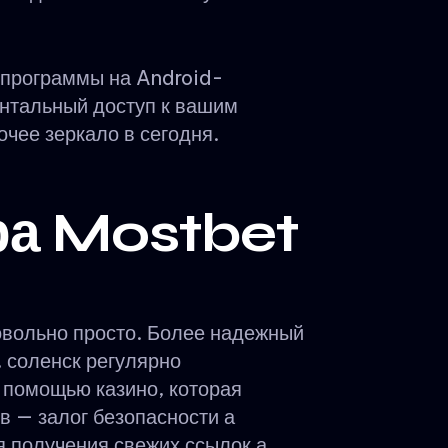
 программы на Android-
ентальный доступ к вашим
чее зеркало в сегодня.
ра Mostbet
довольно просто. Более надежный
 соленск регулярно
 помощью казино, которая
в — залог безопасности а
я получения свежих ссылок а