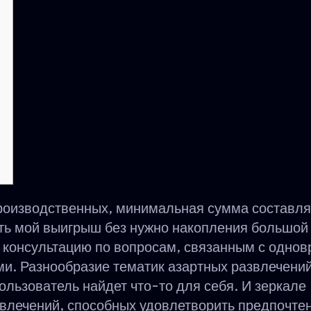
оизводственных, минимальная сумма составляет
ить мой выигрыш без нужно накопления большой
 консультацию по вопросам, связанным с одно
ми. Разнообразие тематик азартных развлечени
 пользователь найдет что-то для себя. И зерка
влечений, способных удовлетворить предпочте