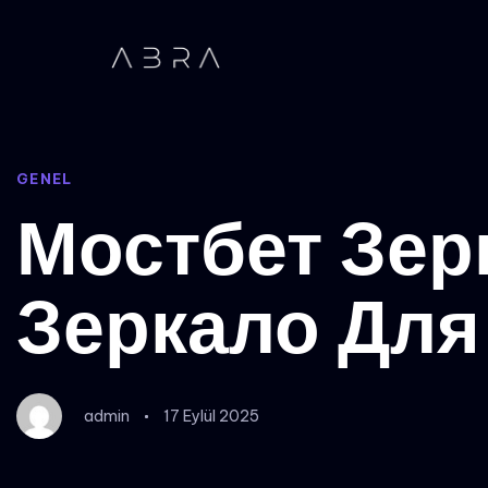
Author
Published
PUBLISHED
on:
IN:
GENEL
Мостбет Зер
Зеркало Для
admin
17 Eylül 2025