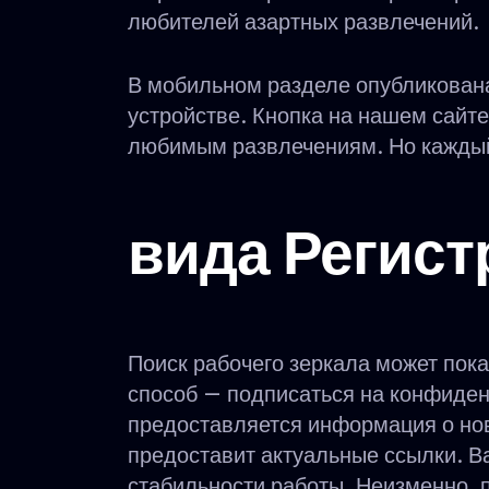
любителей азартных развлечений.
В мобильном разделе опубликована
устройстве. Кнопка на нашем сайт
любимым развлечениям. Но каждый 
вида Регист
Поиск рабочего зеркала может пока
способ — подписаться на конфиден
предоставляется информация о нов
предоставит актуальные ссылки. В
стабильности работы. Неизменно, 