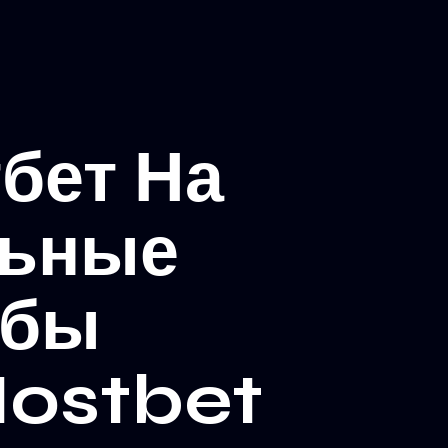
бет На
льные
обы
Mostbet