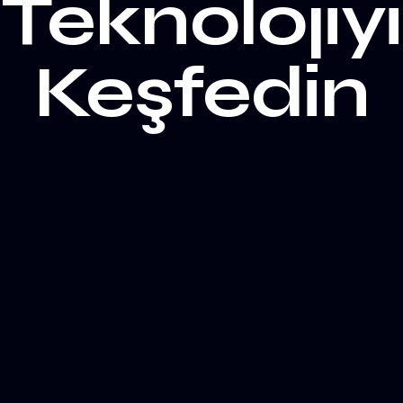
Teknolojiyi
Keşfedin
rekete Geç