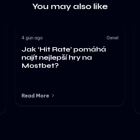
You may also like
4 gün ago
Genel
Jak ‘Hit Rate’ pomáhá
najít nejlepší hry na
Mostbet?
Read More