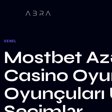
Author
Published
PUBLISHED
on:
IN:
GENEL
Mostbet A
Casino Oyu
Oyunçuları 
Seçimlər