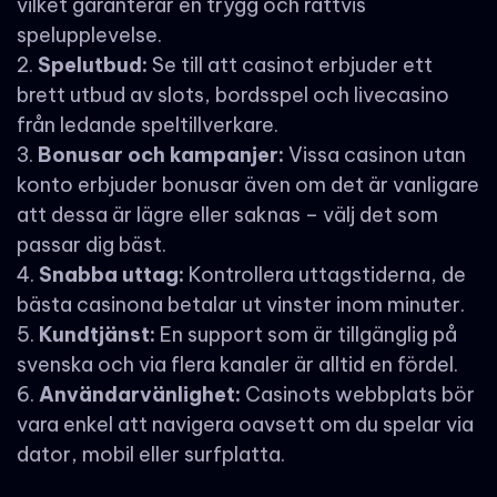
vilket garanterar en trygg och rättvis
spelupplevelse.
Spelutbud:
Se till att casinot erbjuder ett
brett utbud av slots, bordsspel och livecasino
från ledande speltillverkare.
Bonusar och kampanjer:
Vissa casinon utan
konto erbjuder bonusar även om det är vanligare
att dessa är lägre eller saknas – välj det som
passar dig bäst.
Snabba uttag:
Kontrollera uttagstiderna, de
bästa casinona betalar ut vinster inom minuter.
Kundtjänst:
En support som är tillgänglig på
svenska och via flera kanaler är alltid en fördel.
Användarvänlighet:
Casinots webbplats bör
vara enkel att navigera oavsett om du spelar via
dator, mobil eller surfplatta.