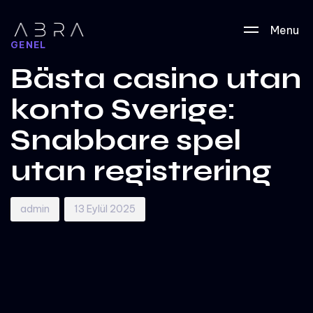
Author
Published
PUBLISHED
Menu
on:
IN:
GENEL
Bästa casino utan
konto Sverige:
Snabbare spel
utan registrering
admin
13 Eylül 2025