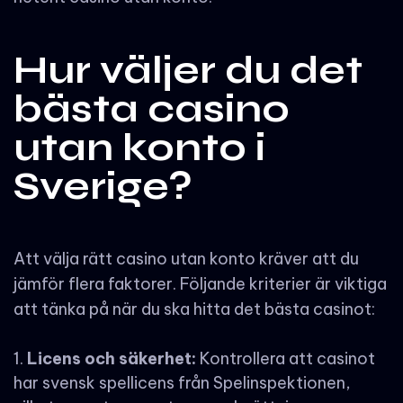
Hur väljer du det
bästa casino
utan konto i
Sverige?
Att välja rätt casino utan konto kräver att du
jämför flera faktorer. Följande kriterier är viktiga
att tänka på när du ska hitta det bästa casinot:
Licens och säkerhet:
Kontrollera att casinot
har svensk spellicens från Spelinspektionen,