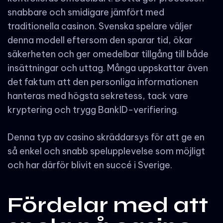
snabbare och smidigare jämfört med
traditionella casinon. Svenska spelare väljer
denna modell eftersom den sparar tid, ökar
säkerheten och ger omedelbar tillgång till både
insättningar och uttag. Många uppskattar även
det faktum att den personliga informationen
hanteras med högsta sekretess, tack vare
kryptering och trygg BankID-verifiering.
Denna typ av casino skräddarsys för att ge en
så enkel och snabb spelupplevelse som möjligt
och har därför blivit en succé i Sverige.
Fördelar med att