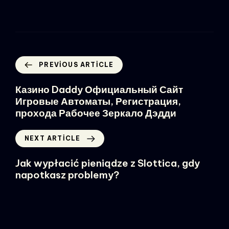
PREVIOUS ARTICLE
Казино Daddy Официальный Сайт
Игровые Автоматы, Регистрация,
прохода Рабочее Зеркало Дэдди
NEXT ARTICLE
Jak wypłacić pieniądze z Slottica, gdy
napotkasz problemy?