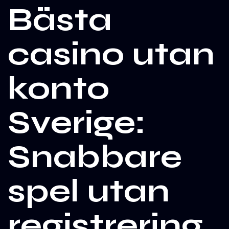
Bästa
casino utan
konto
Sverige:
Snabbare
spel utan
registrering