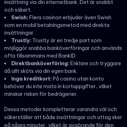
insättning via din internetbank. Det är snabbt
och säkert.
Swish:
Flera casinon erbjuder även Swish
som en mobil betalningsmetod med direkta
insättningar.
Trustly:
Trustly är en tredje part som
möjliggör snabba banköverföringar och används
ofta tillsammans med BankID.
Direktbanköverföring:
Enklare och tryggare
då allt sköts via din egen bank.
Inga kreditkort:
På casino utan konto
behöver du inte mata in kortuppgifter, vilket
minskar risken för bedrägerier.
Dessa metoder kompletterar varandra väl och
säkerställer att både insättningar och uttag sker
på några minuter, vilket är avgörande för den