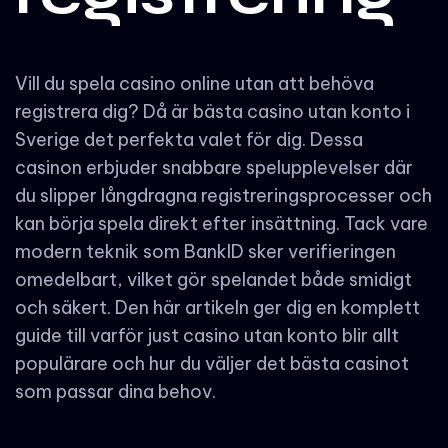
Vill du spela casino online utan att behöva
registrera dig? Då är bästa casino utan konto i
Sverige det perfekta valet för dig. Dessa
casinon erbjuder snabbare spelupplevelser där
du slipper långdragna registreringsprocesser och
kan börja spela direkt efter insättning. Tack vare
modern teknik som BankID sker verifieringen
omedelbart, vilket gör spelandet både smidigt
och säkert. Den här artikeln ger dig en komplett
guide till varför just casino utan konto blir allt
populärare och hur du väljer det bästa casinot
som passar dina behov.