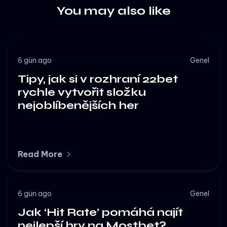
You may also like
6 gün ago
Genel
Tipy, jak si v rozhraní 22bet
rychle vytvořit složku
nejoblíbenějších her
Read More
6 gün ago
Genel
Jak ‘Hit Rate’ pomáhá najít
nejlepší hry na Mostbet?