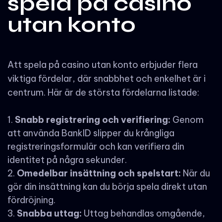
spela på casino
utan konto
Att spela på casino utan konto erbjuder flera
viktiga fördelar, där snabbhet och enkelhet är i
centrum. Här är de största fördelarna listade:
Snabb registrering och verifiering:
Genom
att använda BankID slipper du krångliga
registreringsformulär och kan verifiera din
identitet på några sekunder.
Omedelbar insättning och spelstart:
När du
gör din insättning kan du börja spela direkt utan
fördröjning.
Snabba uttag:
Uttag behandlas omgående,