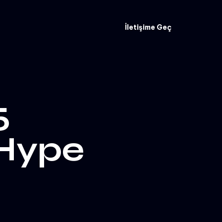
İletişime Geç
5
 Hype