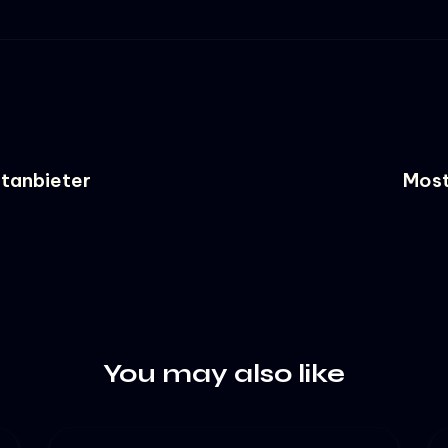
tanbieter
Most
You may also like