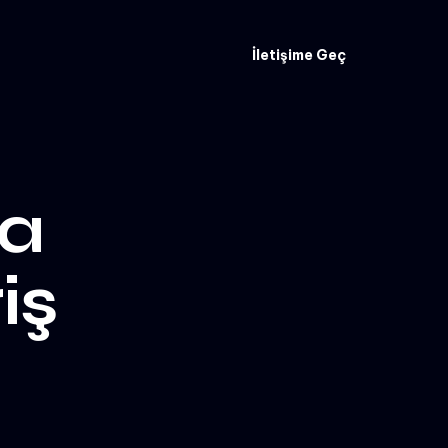
İletişime Geç
na
iş