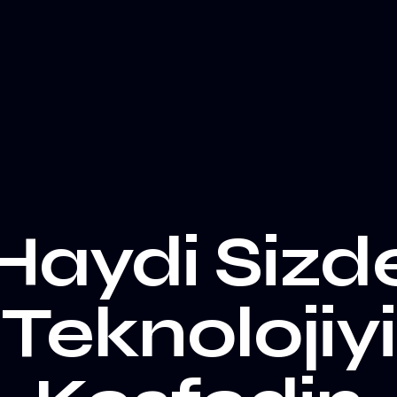
Haydi Sizd
Teknolojiyi