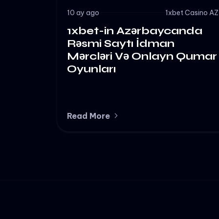
10 ay ago
1xbet Casino AZ
1xbet-in Azərbaycanda
Rəsmi Saytı İdman
Mərcləri Və Onlayn Qumar
Oyunları
Read More