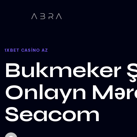
Author
Published
PUBLISHED
on:
IN:
1XBET CASINO AZ
Bukmeker Şi
Onlayn Mərc
Seacom