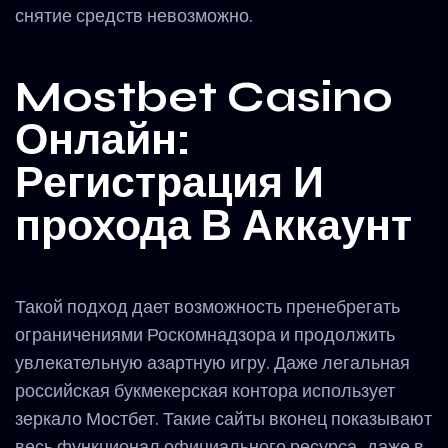
снятие средств невозможно.
Mostbet Casino
Онлайн:
Регистрация И
прохода В Аккаунт
Такой подход дает возможность пренебрегать
ограничениями Роскомнадзора и продолжить
увлекательную азартную игру. Даже легальная
российская букмекерская контора использует
зеркало Мостбет. Такие сайты вконец показывают
весь функционал официального ресурса, даже в