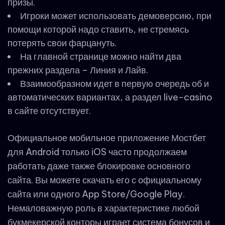
призы.
Игроки может использовать демоверсию, при
помощи которой надо ставить, не стремясь
потерять свои фарцануть.
На главной странице можно найти два
прежних раздела – Линия и Лайв.
Взаимообразном идет в первую очередь об и
автоматических вариантах, а раздел live-casino
в сайте отсутствует.
Официальное мобильное приложение Мостбет
для Android только iOS часто продолжаем
работать даже также блокировке основного
сайта. Вы можете скачать его с официальному
сайта или одного App Store/Google Play.
Немаловажную роль в характеристике любой
букмекерской конторы играет система бонусов и