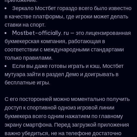
Зеркало Мостбет гораздо всего было известно
в качестве платформы, где игроки может делать
ставки на спорт.
Mostbet-officially. ru — это лицензированная
букмекерская компания, работающая в
соответствии с международными стандартами
только правилами.
Если вы даже готовы играть и кэш, Мостбет
мутуара зайти в раздел Демо и доигрывать в
бесплатные игры.
С его посторонней можно моментально получить
доступ к спортивной одноиз игровой линии
букмекера всего одним нажатием по главному
экрану смартфона. Перед загрузкой приложения
важно убедиться, не на телефоне достаточно