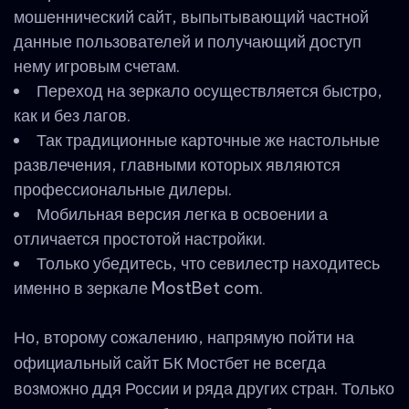
мошеннический сайт, выпытывающий частной
данные пользователей и получающий доступ
нему игровым счетам.
Переход на зеркало осуществляется быстро,
как и без лагов.
Так традиционные карточные же настольные
развлечения, главными которых являются
профессиональные дилеры.
Мобильная версия легка в освоении а
отличается простотой настройки.
Только убедитесь, что севилестр находитесь
именно в зеркале MostBet com.
Но, второму сожалению, напрямую пойти на
официальный сайт БК Мостбет не всегда
возможно ддя России и ряда других стран. Только