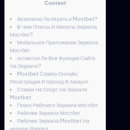
Content
безопасно Ли Играть и Mostbet?
В Чем Плюсы И Минусы Зеркала
Мостбет?
Мобильное Приложение Зеркала
Мостбет
остаются Ли Все Функции Сайта
На Зеркале?
Mostbet Casino Онлайн:
Регистрация И проход В Аккаунт
Ставки На Спорт На Зеркале
Mostbet
Поиск Рабочего Зеркала Мостбет
Рабочее Зеркало Мостбет
Рабочие Зеркала Mostbet На
неделю Вперед