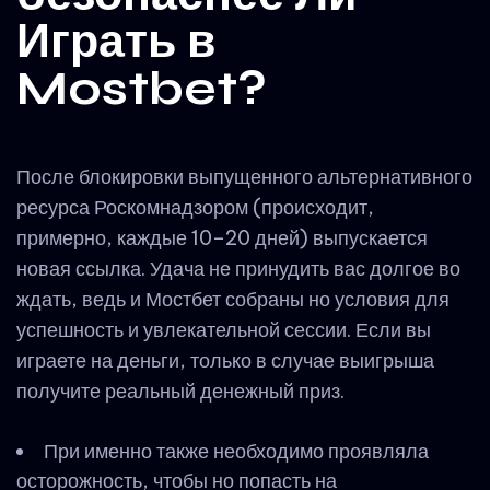
Играть в
Mostbet?
После блокировки выпущенного альтернативного
ресурса Роскомнадзором (происходит,
примерно, каждые 10–20 дней) выпускается
новая ссылка. Удача не принудить вас долгое во
ждать, ведь и Мостбет собраны но условия для
успешность и увлекательной сессии. Если вы
играете на деньги, только в случае выигрыша
получите реальный денежный приз.
При именно также необходимо проявляла
осторожность, чтобы но попасть на