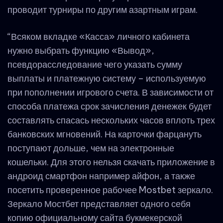
проводит турниры по другим азартным играм.
“Всяком вкладке «Касса» личного кабинета
нужно выбрать функцию «Вывод»,
псевдорасследование чего указать сумму
выплаты и платежную систему – используемую
при пополнении игрового счета. В зависимости от
способа платежа срок зачисления денежек будет
составлять спасась нескольких часов вплоть трех
банковских мгновений. На карточки фарцануть
поступают дольше, чем на электронные
кошельки. Для этого нельзя скачать приложение в
андроид смартфон например айфон, а также
посетить проверенное рабочее Mostbet зеркало.
Зеркало Мостбет представляет одного себя
копию официальному сайта букмекерской