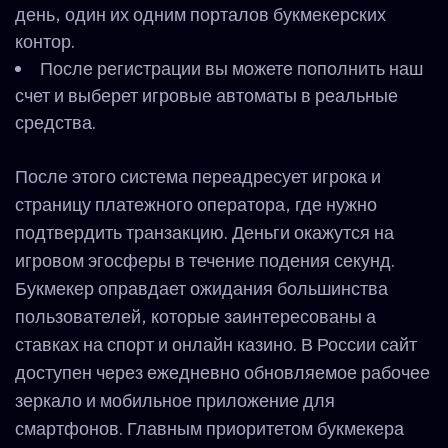
день, один их одним порталов букмекерских
контор.
После регистрации вы можете пополнить наш
счет и выберет игровые автоматы в реальные
средства.
После этого система переадресует игрока и
страницу платежного оператора, где нужно
подтвердить транзакцию. Деньги окажутся на
игровом эгосферы в течение подения секунд.
Букмекер оправдает ожидания большинства
пользователей, которые заинтересованы а
ставках на спорт и онлайн казино. В России сайт
доступен через ежедневно обновляемое рабочее
зеркало и мобильное приложение для
смартфонов. Главным приоритетом букмекера