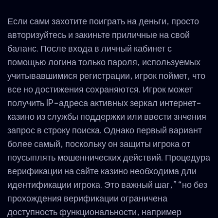
Если сами захотите поиграть на деньги, просто
авторизуйтесь и закиньте приличные на свой
баланс. После входа в личный кабинет с
помощью логина только пароля, используемых
учитывавшимися регистрации, игрок поймет, что
все но достижения сохраняются. Игрок может
получить IP-адреса активных зеркал интернет-
казино из службы поддержки или ввести знчения
запрос в строку поиска. Однако первый вариант
более самый, поскольку он защиты игрока от
поусыплять мошеннических действий. Процедура
верификации на сайте казино необходима дли
идентификации игрока. Это важный шаг,” “но без
прохождения верификации ограничена
доступность функциональности, например