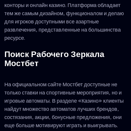
конторы и онлайн казино. Платформа обладает
тем же самым дизайном, функционалом и делаю
для игроков доступными все азартные
развлечения, представленные на большинства
ресурсе.
Поиск Рабочего Зеркала
Мостбет
На официальном сайте Мостбет доступные не
только ставки на спортивные мероприятия, но и
игровые автоматы. В разделе «Казино» клиенты
найдут множество автоматов лучших брендов,
состязания, акции, бонусные предложения, они
еще больше мотивируют играть и выигрывать.