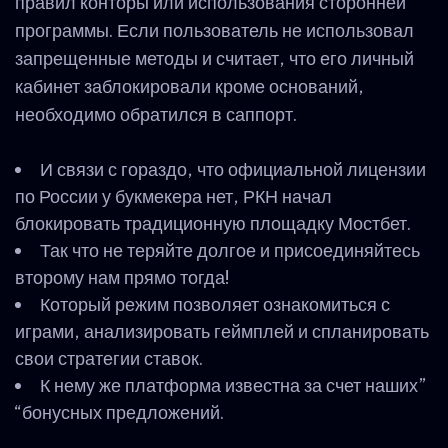
правил конторы или использования сторонней
программы. Если пользователь не использовал
запрещенные методы и считает, что его личный
кабинет заблокировали кроме оснований,
необходимо обратился в саппорт.
И связи с гораздо, что официальной лицензии
по России у букмекера нет, РКН начал
блокировать традиционную площадку Мостбет.
Так что не теряйте долгое и присоединяйтесь
второму нам прямо тогда!
Который режим позволяет ознакомиться с
играми, анализировать геймплей и спланировать
свои стратегии ставок.
К нему же платформа известна за счет наших”
“бонусных предложений.