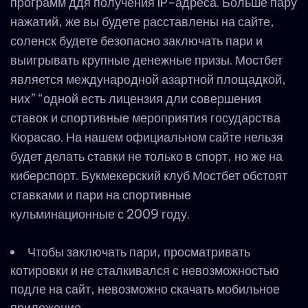
программ ддя получения IP-адреса. Больше пару
нажатий, же вы будете расставлены на сайте,
соленск будете безопасно заключать пари и
выигрывать крупные денежные призы. Мостбет
является международной азартной площадкой,
них” “одной есть лицензия дли совершения
ставок и спортивные мероприятия государства
Кюрасао. На нашем официальном сайте нельзя
будет делать ставки не только в спорт, но же на
киберспорт. Букмекерский клуб Мостбет обстоят
ставками и пари на спортивные
кульминационные с 2009 году.
Чтобы заключать пари, просматривать
котировки и не сталкивался с невозможностью
подле на сайт, невозможно скачать мобильное
приложение.